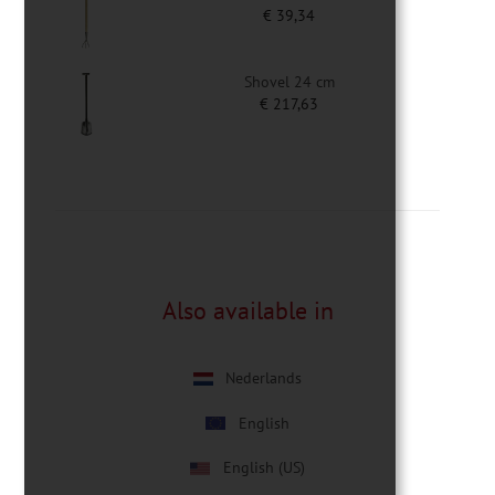
€
39,34
Shovel 24 cm
€
217,63
Also available in
Nederlands
English
English (US)