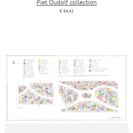
Piet Oudolf collection
€
84,42
Add to cart