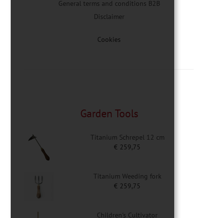
General terms and conditions B2B
Disclaimer
Cookies
Garden Tools
Titanium Schrepel 12 cm
€
259,75
Titanium Weeding fork
€
259,75
Children's Cultivator