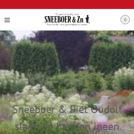
0
Sneeboer & Piet Oudolf
slaan de handen ineen