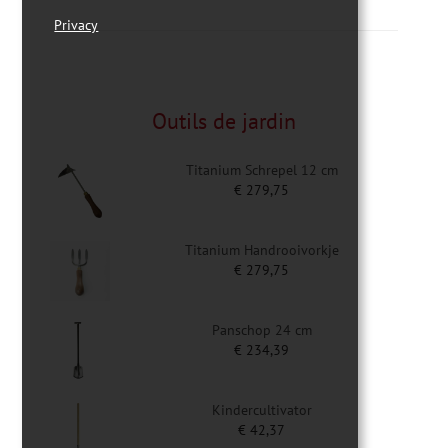
Privacy
Outils de jardin
Titanium Schrepel 12 cm
€
279,75
Titanium Handrooivorkje
€
279,75
Panschop 24 cm
€
234,39
Kindercultivator
€
42,37