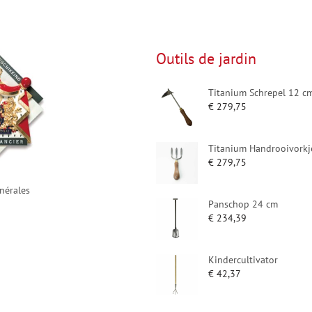
Outils de jardin
Titanium Schrepel 12 c
€
279,75
Titanium Handrooivorkj
€
279,75
nérales
Panschop 24 cm
€
234,39
Kindercultivator
€
42,37