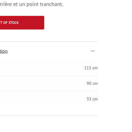
arrière et un point tranchant.
T OF STOCK
tion
115 cm
90 cm
33 cm