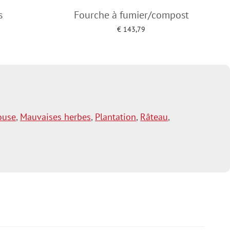
s
Fourche à fumier/compost
€
143,79
Add to cart
ouse
,
Mauvaises herbes
,
Plantation
,
Râteau
,