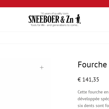
Fourche 
€
141,35
Cette fourche en
développée spéci
six dents sont f