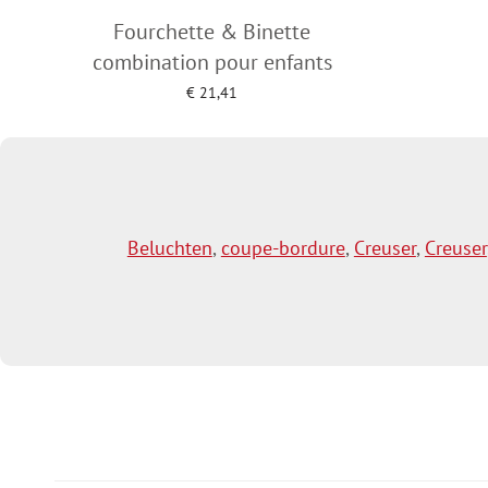
Fourchette & Binette
combination pour enfants
€
21,41
Add to cart
Beluchten
,
coupe-bordure
,
Creuser
,
Creuser