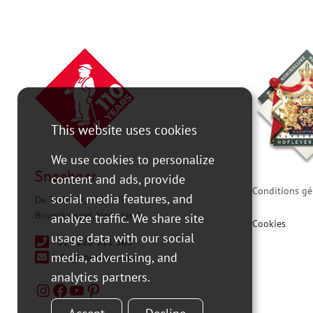
This website uses cookies
We use cookies to personalize
Sneeboer
content and ads, provide
Conditions gé
social media features, and
De Tocht 3c, 1611 HT
Bovenkarspel, Nederland
analyze traffic. We share site
Cookies
usage data with our social
+31 0228 511 365
media, advertising, and
info@sneeboer.com
analytics partners.