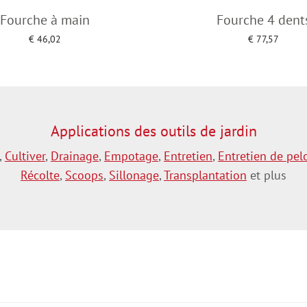
Fourche à main
Fourche 4 dent
€
46,02
€
77,57
Add to cart
Add to cart
Applications des outils de jardin
,
Cultiver
,
Drainage
,
Empotage
,
Entretien
,
Entretien de pel
Récolte
,
Scoops
,
Sillonage
,
Transplantation
et plus