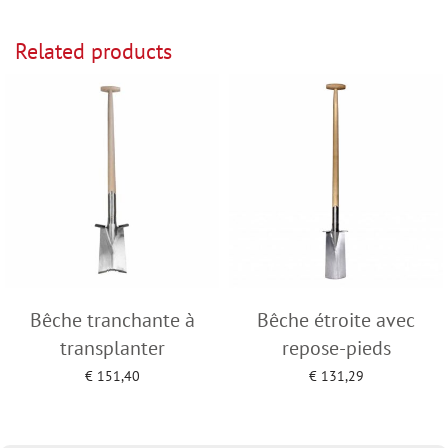
Related products
Bêche tranchante à
Bêche étroite avec
transplanter
repose-pieds
€
151,40
€
131,29
Add to cart
Add to cart