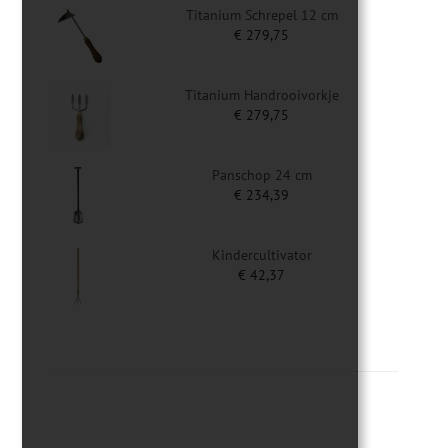
Titanium Schrepel 12 cm
€
279,75
Titanium Handrooivorkje
€
279,75
Panschop 24 cm
€
234,39
Kindercultivator
€
42,37