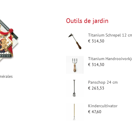
Outils de jardin
Titanium Schrepel 12 c
€
314,30
Titanium Handrooivorkj
€
314,30
nérales
Panschop 24 cm
€
263,33
Kindercultivator
€
47,60