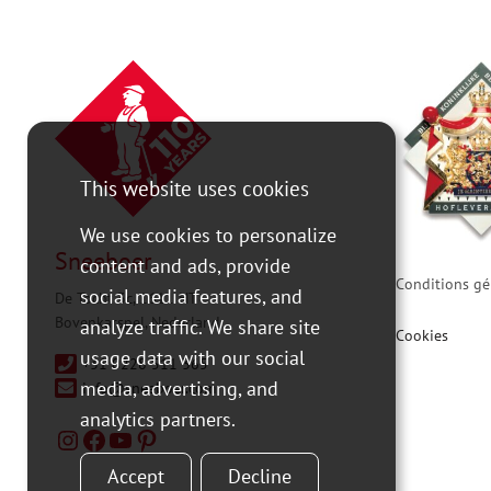
This website uses cookies
We use cookies to personalize
Sneeboer
content and ads, provide
Conditions gé
social media features, and
De Tocht 3c, 1611 HT
Bovenkarspel, Nederland
analyze traffic. We share site
Cookies
usage data with our social
+31 0228 511 365
media, advertising, and
info@sneeboer.com
analytics partners.
Accept
Decline