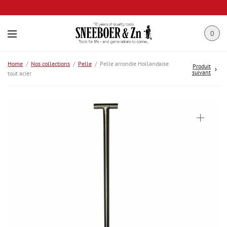
0
Home
/
Nos collections
/
Pelle
/
Pelle arrondie Hollandaise
Produit
suivant
tout acier