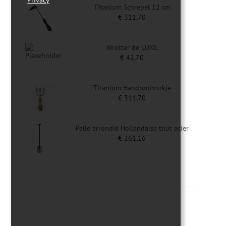
Titanium Schrepel 12 cm
€
311,70
Wrotter de LUXE
€
42,70
Titanium Handrooivorkje
€
311,70
Pelle arrondie Hollandaise tout acier
€
261,16