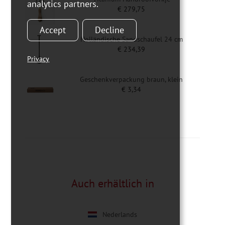
analytics partners.
€
279,75
Accept
Decline
Holländische Sandschaufel 24 cm
€
234,39
Privacy
Geschenkverpackung braun, klein
€
3,34
Auch erhältlich in
Nederlands