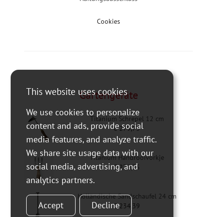
Cookies
This website uses cookies
Gartengeräte
We use cookies to personalize
Titanium Schrepel 12 cm
content and ads, provide social
€
279,75
media features, and analyze traffic.
We share site usage data with our
Titanium Handrooivorkje
social media, advertising, and
€
279,75
analytics partners.
Holländische Sandschaufel 24 cm
Accept
Decline
€
234,39