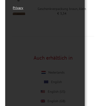
Privacy
Geschenkverpackung braun, klein
€
3,34
Auch erhältlich in
Nederlands
English
English (US)
English (GB)