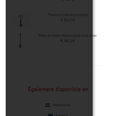
Titanium Handrooivorkje
€
311,70
Pelle arrondie Hollandaise tout acier
€
261,16
Également disponible en
Nederlands
English