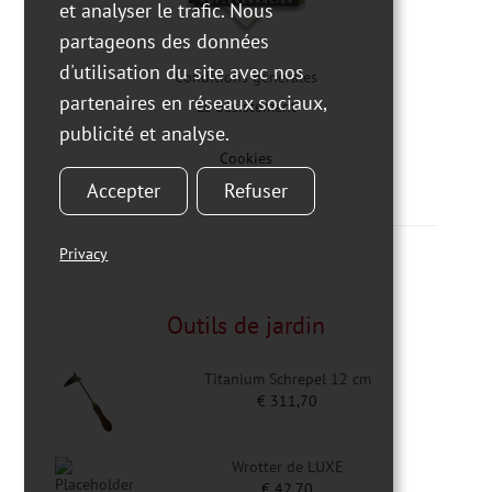
et analyser le trafic. Nous
partageons des données
d'utilisation du site avec nos
Conditions générales
partenaires en réseaux sociaux,
Le désistement
publicité et analyse.
Cookies
Accepter
Refuser
Privacy
Outils de jardin
Titanium Schrepel 12 cm
€
311,70
Wrotter de LUXE
€
42,70