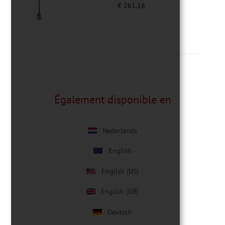
€
261,16
Également disponible en
Nederlands
English
English (US)
English (GB)
Deutsch