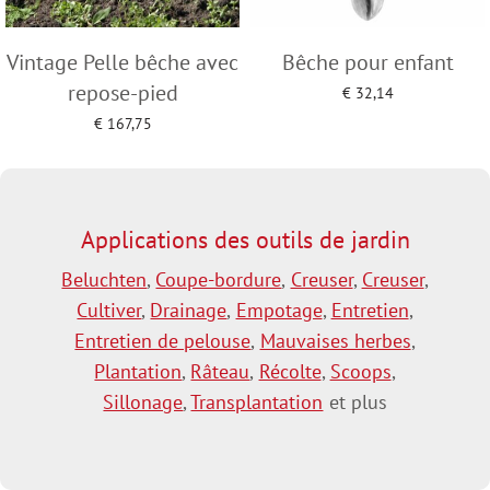
Vintage Pelle bêche avec
Bêche pour enfant
repose-pied
€
32,14
Add to cart
€
167,75
Add to cart
Applications des outils de jardin
Beluchten
,
Coupe-bordure
,
Creuser
,
Creuser
,
Cultiver
,
Drainage
,
Empotage
,
Entretien
,
Entretien de pelouse
,
Mauvaises herbes
,
Plantation
,
Râteau
,
Récolte
,
Scoops
,
Sillonage
,
Transplantation
et plus