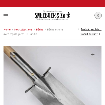
0
Produit précédent
Home
/
Nos collections
/
Bêche
/
Bêche étroite
avec repose-pieds -D-Handle
Produit suivant