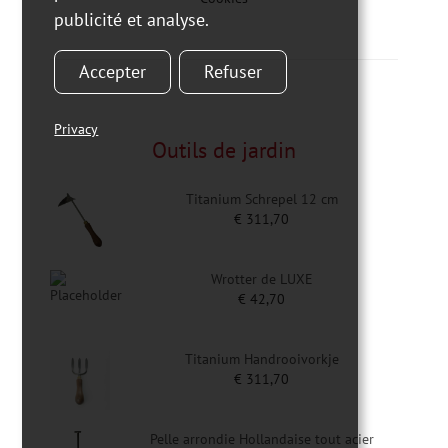
publicité et analyse.
Accepter
Refuser
Privacy
Outils de jardin
Titanium Schrepel 12 cm
€
311,70
Wrotter de LUXE
€
42,70
Titanium Handrooivorkje
€
311,70
Pelle arrondie Hollandaise tout acier