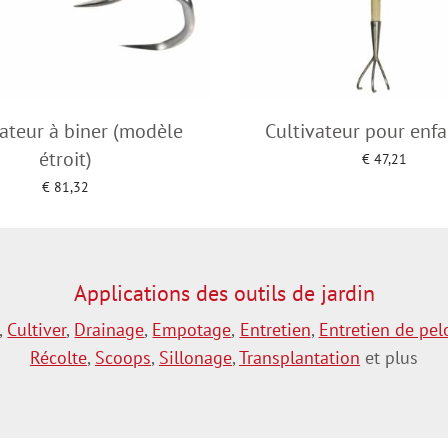
vateur à biner (modèle
Cultivateur pour enfan
étroit)
€
47,21
Add to cart
€
81,32
Add to cart
Applications des outils de jardin
,
Cultiver
,
Drainage
,
Empotage
,
Entretien
,
Entretien de pel
Récolte
,
Scoops
,
Sillonage
,
Transplantation
et plus