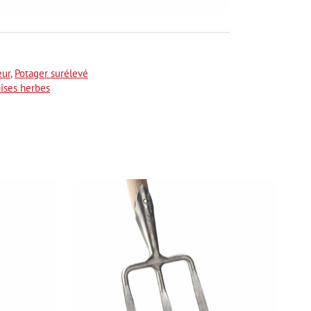
eur
,
Potager surélevé
ises herbes