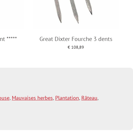
t *****
Great Dixter Fourche 3 dents
€
108,89
Add to cart
ouse
,
Mauvaises herbes
,
Plantation
,
Râteau
,