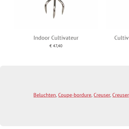
Indoor Cultivateur
Culti
€
47,40
Add to cart
Beluchten
,
Coupe-bordure
,
Creuser
,
Creuser