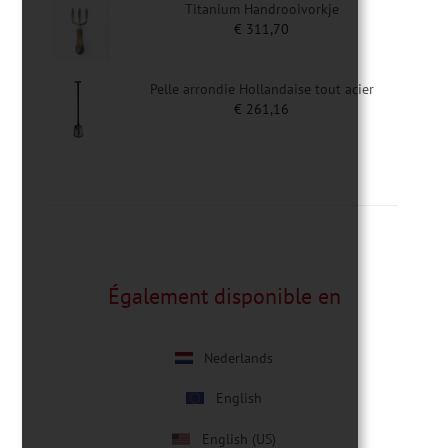
Titanium Handrooivorkje
€
311,70
Pelle arrondie Hollandaise tout acier
€
261,16
Également disponible en
Nederlands
English
English (US)