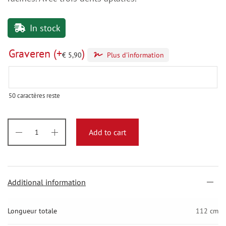
In stock
Graveren
(+
)
€
5,90
Plus d'information
50
caractères reste
Add to cart
Additional information
Longueur totale
112 cm