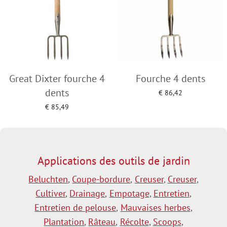
Great Dixter fourche 4
Fourche 4 dents
dents
€
86,42
Add to cart
€
85,49
Add to cart
Applications des outils de jardin
Beluchten
,
Coupe-bordure
,
Creuser
,
Creuser
,
Cultiver
,
Drainage
,
Empotage
,
Entretien
,
Entretien de pelouse
,
Mauvaises herbes
,
Plantation
,
Râteau
,
Récolte
,
Scoops
,