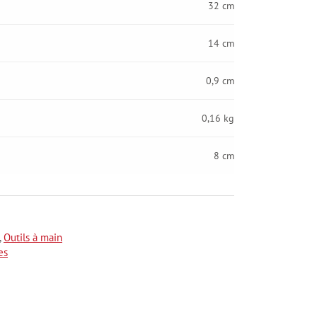
32 cm
14 cm
0,9 cm
0,16 kg
8 cm
,
Outils à main
es