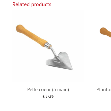
Related products
Pelle coeur (à main)
Planto
€
57,86
Add to cart