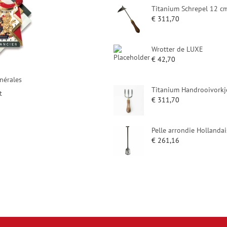
Titanium Schrepel 12 c
€
311,70
Wrotter de LUXE
€
42,70
nérales
Titanium Handrooivorkj
t
€
311,70
Pelle arrondie Hollandai
€
261,16