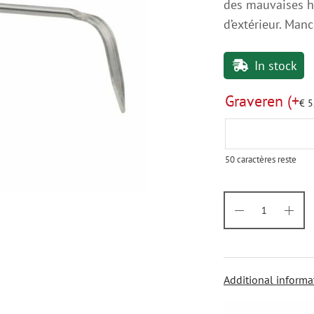
des mauvaises he
d’extérieur. Manc
In stock
Graveren
(+
€
5
50
caractères reste
Additional informa