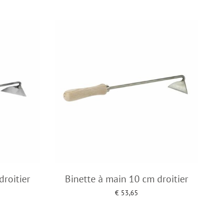
droitier
Binette à main 10 cm droitier
€
53,65
Add to cart