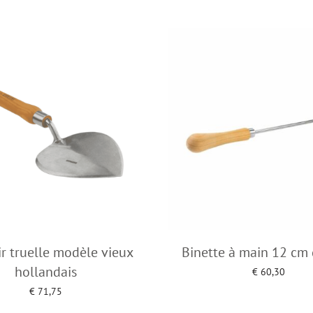
ir truelle modèle vieux
Binette à main 12 cm 
hollandais
€
60,30
Add to cart
€
71,75
Add to cart