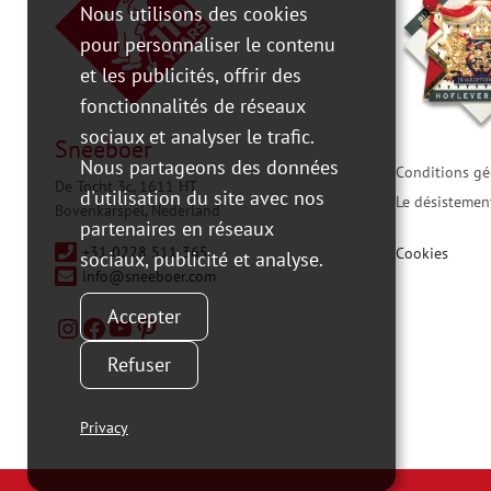
Nous utilisons des cookies
pour personnaliser le contenu
et les publicités, offrir des
fonctionnalités de réseaux
sociaux et analyser le trafic.
Sneeboer
Nous partageons des données
Conditions gé
De Tocht 3c, 1611 HT
d'utilisation du site avec nos
Le désistemen
Bovenkarspel, Nederland
partenaires en réseaux
+31 0228 511 365
Cookies
sociaux, publicité et analyse.
info@sneeboer.com
Accepter
Refuser
Privacy