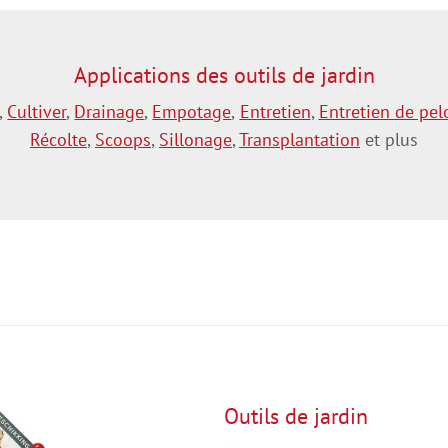
Applications des outils de jardin
,
Cultiver
,
Drainage
,
Empotage
,
Entretien
,
Entretien de pel
Récolte
,
Scoops
,
Sillonage
,
Transplantation
et plus
Outils de jardin