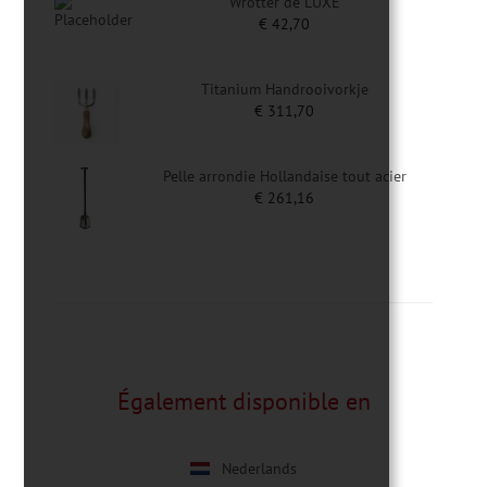
Wrotter de LUXE
€
42,70
Titanium Handrooivorkje
€
311,70
Pelle arrondie Hollandaise tout acier
€
261,16
Également disponible en
Nederlands