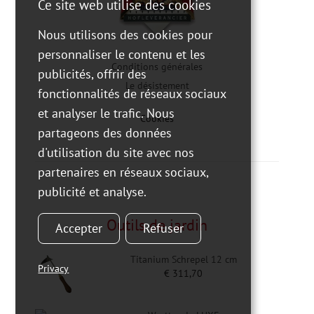
Ce site web utilise des cookies
Nous utilisons des cookies pour
personnaliser le contenu et les
Conditions générales
publicités, offrir des
Le désistement
fonctionnalités de réseaux sociaux
et analyser le trafic. Nous
Cookies
partageons des données
d'utilisation du site avec nos
partenaires en réseaux sociaux,
publicité et analyse.
Outils de jardin
Accepter
Refuser
Titanium Schrepel 12 cm
Privacy
€
311,70