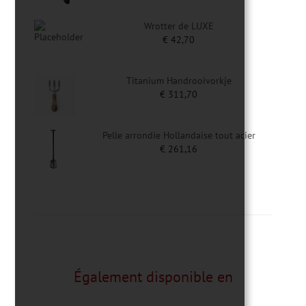
Wrotter de LUXE
€
42,70
Titanium Handrooivorkje
€
311,70
Pelle arrondie Hollandaise tout acier
€
261,16
Également disponible en