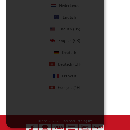
Nederlands
English
English (US)
English (GB)
Deutsch
Deutsch (CH)
Français
Français (CH)
© 1913 - 2026
Sneeboer Trading BV