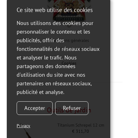
Ce site web utilise des cookies
Nous utilisons des cookies pour
personnaliser le contenu et les
publicités, offrir des
Conditions générales
fonctionnalités de réseaux sociaux
Le désistement
et analyser le trafic. Nous
Cookies
partageons des données
d'utilisation du site avec nos
partenaires en réseaux sociaux,
publicité et analyse.
Accepter
Refuser
Outils de jardin
Titanium Schrepel 12 cm
Privacy
€
311,70