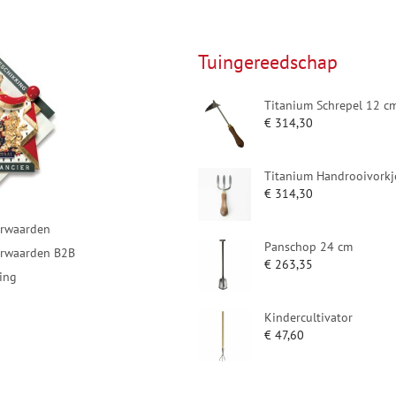
Tuingereedschap
Titanium Schrepel 12 c
€
314,30
Titanium Handrooivorkj
€
314,30
rwaarden
Panschop 24 cm
rwaarden B2B
€
263,35
ring
Kindercultivator
€
47,60