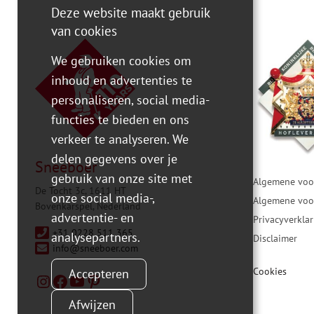
Deze website maakt gebruik
van cookies
We gebruiken cookies om
inhoud en advertenties te
personaliseren, social media-
functies te bieden en ons
verkeer te analyseren. We
delen gegevens over je
Sneeboer
gebruik van onze site met
Algemene voo
De Tocht 3c, 1611 HT
onze social media-,
Algemene voo
Bovenkarspel, Nederland
advertentie- en
Privacyverkla
+31 0228 511 365
analysepartners.
Disclaimer
info@sneeboer.com
Cookies
Accepteren
Afwijzen