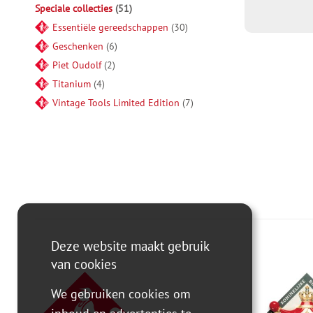
Speciale collecties
51
Essentiële gereedschappen
30
Geschenken
6
Piet Oudolf
2
Titanium
4
Vintage Tools Limited Edition
7
Deze website maakt gebruik
van cookies
We gebruiken cookies om