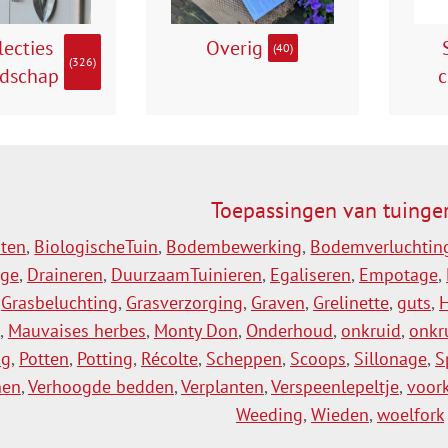
lecties
Overig
(40)
(326)
edschap
c
Toepassingen van tuinge
hten
,
BiologischeTuin
,
Bodembewerking
,
Bodemverluchtin
age
,
Draineren
,
DuurzaamTuinieren
,
Egaliseren
,
Empotage
,
,
Grasbeluchting
,
Grasverzorging
,
Graven
,
Grelinette
,
guts
,
,
Mauvaises herbes
,
Monty Don
,
Onderhoud
,
onkruid
,
onkr
ng
,
Potten
,
Potting
,
Récolte
,
Scheppen
,
Scoops
,
Sillonage
,
S
nen
,
Verhoogde bedden
,
Verplanten
,
Verspeenlepeltje
,
voor
Weeding
,
Wieden
,
woelfork