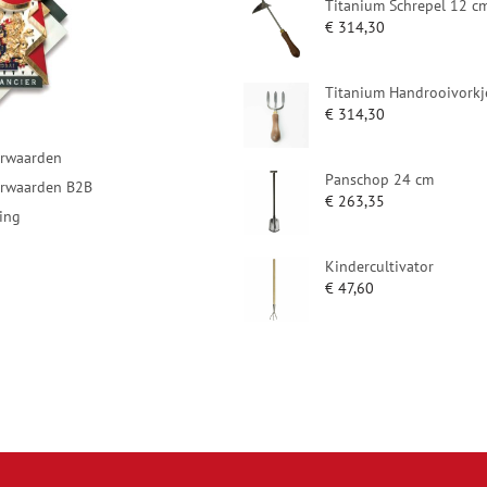
Titanium Schrepel 12 c
€
314,30
Titanium Handrooivorkj
€
314,30
rwaarden
Panschop 24 cm
rwaarden B2B
€
263,35
ring
Kindercultivator
€
47,60