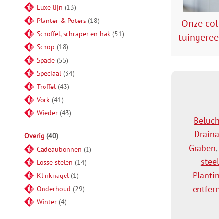
Luxe lijn
13
Planter & Poters
18
Onze col
Schoffel, schraper en hak
51
tuingere
Schop
18
Spade
55
Speciaal
34
Troffel
43
Vork
41
Wieder
43
Beluc
Drain
Overig
40
Graben
Cadeaubonnen
1
steel
Losse stelen
14
Planti
Klinknagel
1
entfer
Onderhoud
29
Winter
4