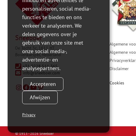
inhoud en advertenties te
personaliseren, social media-
functies te bieden en ons
verkeer te analyseren. We
delen gegevens over je
Sneeboer
gebruik van onze site met
Algemene voo
De Tocht 3c, 1611 HT
onze social media-,
Algemene voo
Bovenkarspel, Nederland
advertentie- en
Privacyverkla
+31 0228 511 365
analysepartners.
Disclaimer
info@sneeboer.com
Cookies
Accepteren
Afwijzen
Privacy
© 1913 - 2026
Sneeboer