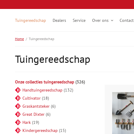
Tuingereedschap
Dealers
Service
Over ons
Contact
Home
/
Tuingereedschap
Tuingereedschap
Onze collecties tuingereedschap
326
Handtuingereedschap
132
Cultivator
18
Graskantsteker
6
Great Dixter
6
Hark
19
Kindergereedschap
15