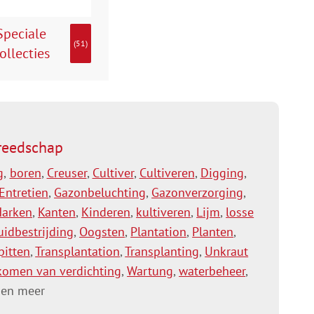
Speciale
(51)
ollecties
reedschap
g
,
boren
,
Creuser
,
Cultiver
,
Cultiveren
,
Digging
,
Entretien
,
Gazonbeluchting
,
Gazonverzorging
,
Harken
,
Kanten
,
Kinderen
,
kultiveren
,
Lijm
,
losse
uidbestrijding
,
Oogsten
,
Plantation
,
Planten
,
pitten
,
Transplantation
,
Transplanting
,
Unkraut
komen van verdichting
,
Wartung
,
waterbeheer
,
en meer