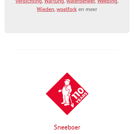
verdichting
,
Wartung
,
waterbeheer
,
Weeding
,
Wieden
,
woelfork
en meer
Sneeboer