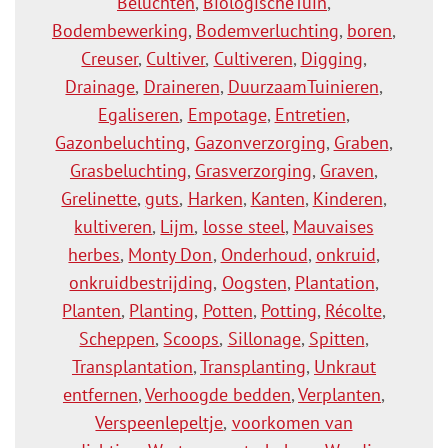
Beluchten
,
BiologischeTuin
,
Bodembewerking
,
Bodemverluchting
,
boren
,
Creuser
,
Cultiver
,
Cultiveren
,
Digging
,
Drainage
,
Draineren
,
DuurzaamTuinieren
,
Egaliseren
,
Empotage
,
Entretien
,
Gazonbeluchting
,
Gazonverzorging
,
Graben
,
Grasbeluchting
,
Grasverzorging
,
Graven
,
Grelinette
,
guts
,
Harken
,
Kanten
,
Kinderen
,
kultiveren
,
Lijm
,
losse steel
,
Mauvaises
herbes
,
Monty Don
,
Onderhoud
,
onkruid
,
onkruidbestrijding
,
Oogsten
,
Plantation
,
Planten
,
Planting
,
Potten
,
Potting
,
Récolte
,
Scheppen
,
Scoops
,
Sillonage
,
Spitten
,
Transplantation
,
Transplanting
,
Unkraut
entfernen
,
Verhoogde bedden
,
Verplanten
,
Verspeenlepeltje
,
voorkomen van