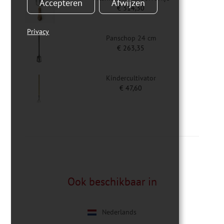
Accepteren
Afwijzen
€
314,30
Privacy
Panschop 24 cm
€
263,35
Kindercultivator
€
47,60
Ook beschikbaar in
Nederlands