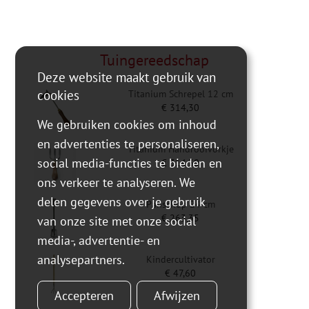
Tuingereedschap
Deze website maakt gebruik van
cookies
Titanium Schrepel 12 cm
€
314,30
We gebruiken cookies om inhoud
en advertenties te personaliseren,
Titanium Handrooivorkje
social media-functies te bieden en
€
314,30
ons verkeer te analyseren. We
delen gegevens over je gebruik
Panschop 24 cm
€
263,35
van onze site met onze social
media-, advertentie- en
analysepartners.
Kindercultivator
€
47,60
Accepteren
Afwijzen