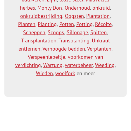
herbes
,
Monty Don
,
Onderhoud
,
onkruid
,
onkruidbestrijding
,
Oogsten
,
Plantation
,
Planten
,
Planting
,
Potten
,
Potting
,
Récolte
,
Scheppen
,
Scoops
,
Sillonage
,
Spitten
,
Transplantation
,
Transplanting
,
Unkraut
entfernen
,
Verhoogde bedden
,
Verplanten
,
Verspeenlepeltje
,
voorkomen van
verdichting
,
Wartung
,
waterbeheer
,
Weeding
,
Wieden
,
woelfork
en meer