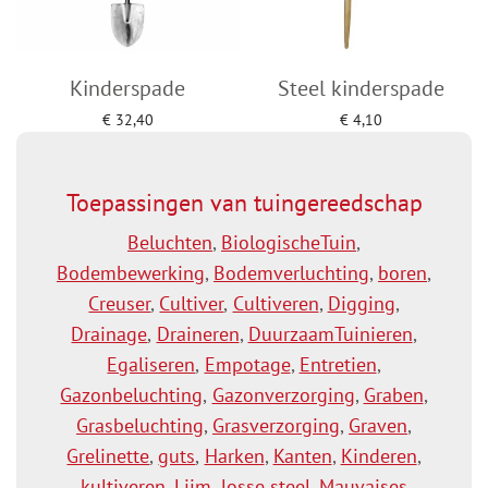
Kinderspade
Steel kinderspade
€
32,40
€
4,10
Toevoegen aan winkelwagen
Toevoegen aan winkelwagen
Toepassingen van tuingereedschap
Beluchten
,
BiologischeTuin
,
Bodembewerking
,
Bodemverluchting
,
boren
,
Creuser
,
Cultiver
,
Cultiveren
,
Digging
,
Drainage
,
Draineren
,
DuurzaamTuinieren
,
Egaliseren
,
Empotage
,
Entretien
,
Gazonbeluchting
,
Gazonverzorging
,
Graben
,
Grasbeluchting
,
Grasverzorging
,
Graven
,
Grelinette
,
guts
,
Harken
,
Kanten
,
Kinderen
,
kultiveren
,
Lijm
,
losse steel
,
Mauvaises