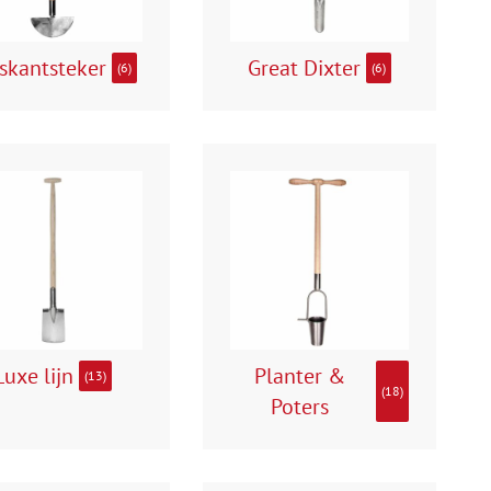
skantsteker
Great Dixter
(6)
(6)
Luxe lijn
Planter &
(13)
(18)
Poters