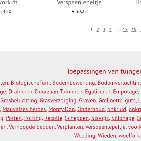
vork 4t
Verspeenlepeltje
H
54,80
€
30,25
an winkelwagen
Toevoegen aan winkelwagen
Toevo
1
2
3
4
…
18
19
Toepassingen van tuinge
hten
,
BiologischeTuin
,
Bodembewerking
,
Bodemverluchtin
age
,
Draineren
,
DuurzaamTuinieren
,
Egaliseren
,
Empotage
,
,
Grasbeluchting
,
Grasverzorging
,
Graven
,
Grelinette
,
guts
,
,
Mauvaises herbes
,
Monty Don
,
Onderhoud
,
onkruid
,
onkr
ng
,
Potten
,
Potting
,
Récolte
,
Scheppen
,
Scoops
,
Sillonage
,
S
nen
,
Verhoogde bedden
,
Verplanten
,
Verspeenlepeltje
,
voor
Weeding
,
Wieden
,
woelfork