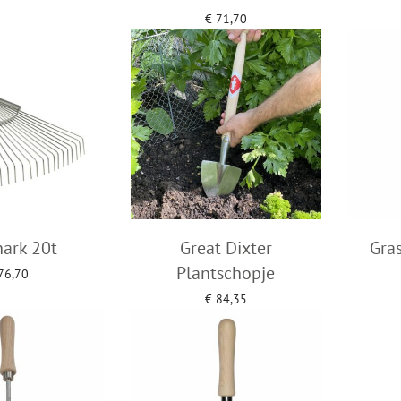
an winkelwagen
Toevo
€
71,70
Toevoegen aan winkelwagen
ark 20t
Great Dixter
Gra
Plantschopje
76,70
an winkelwagen
€
84,35
Toevoegen aan winkelwagen
Toevo