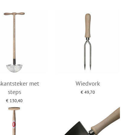
egen aan winkelwagen
Toevoegen aan winkelwagen
skantsteker met
Wiedvork
steps
€
49,70
Toevoegen aan winkelwagen
€
130,40
egen aan winkelwagen