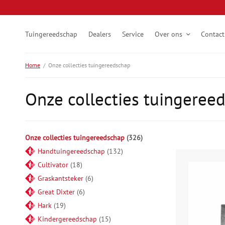
Tuingereedschap
Dealers
Service
Over ons
Contact
Home
/
Onze collecties tuingereedschap
Onze collecties tuingeree
Onze collecties tuingereedschap
326
Handtuingereedschap
132
Cultivator
18
Graskantsteker
6
Great Dixter
6
Hark
19
Kindergereedschap
15