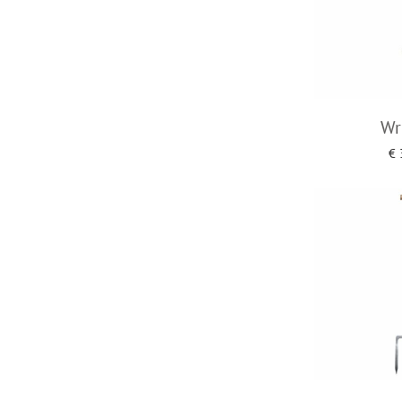
Wr
€
Toevoegen a