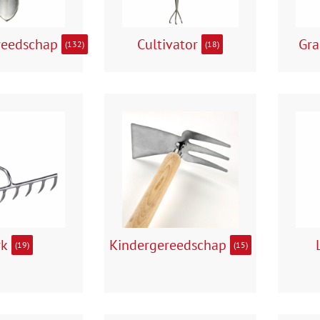
reedschap
Cultivator
Gra
(132)
(18)
rk
Kindergereedschap
(19)
(15)