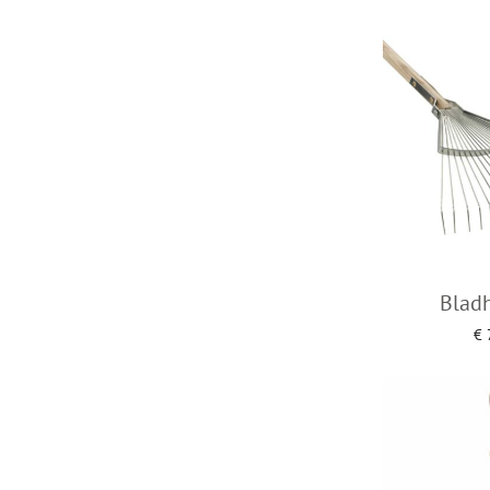
Toevoegen a
Bladh
€
Toevoegen a