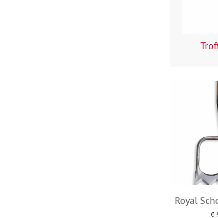
Trof
Royal Scho
€