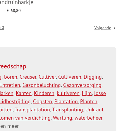
andtuinharkje
€
68,80
egen aan winkelwagen
20
Volgende
reedschap
g
,
boren
,
Creuser
,
Cultiver
,
Cultiveren
,
Digging
,
Entretien
,
Gazonbeluchting
,
Gazonverzorging
,
Harken
,
Kanten
,
Kinderen
,
kultiveren
,
Lijm
,
losse
uidbestrijding
,
Oogsten
,
Plantation
,
Planten
,
pitten
,
Transplantation
,
Transplanting
,
Unkraut
komen van verdichting
,
Wartung
,
waterbeheer
,
en meer