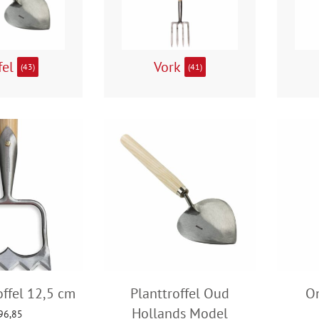
fel
Vork
(43)
(41)
ffel 12,5 cm
Planttroffel Oud
On
Hollands Model
96,85