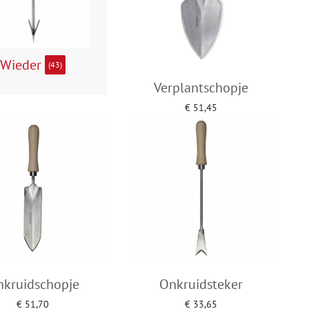
Wieder
(43)
Verplantschopje
€
51,45
Toevoegen aan winkelwagen
kruidschopje
Onkruidsteker
€
51,70
€
33,65