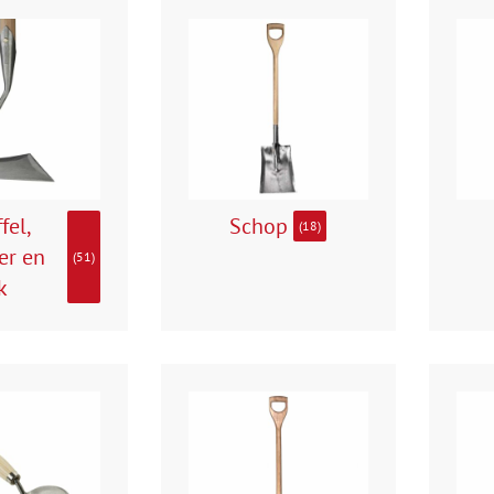
fel,
Schop
(18)
er en
(51)
k