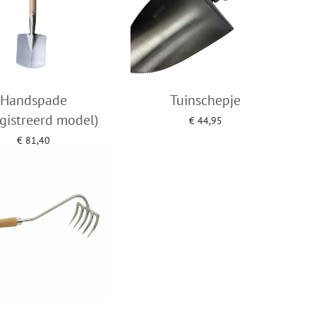
Handspade
Tuinschepje
gistreerd model)
€
44,95
Toevoegen aan winkelwagen
€
81,40
egen aan winkelwagen