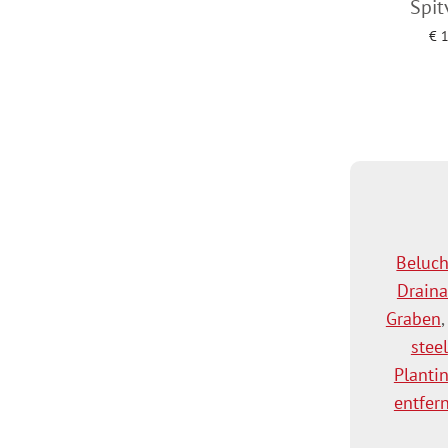
Spit
€
1
Toevoegen a
Beluc
Drain
Graben
steel
Planti
entfer