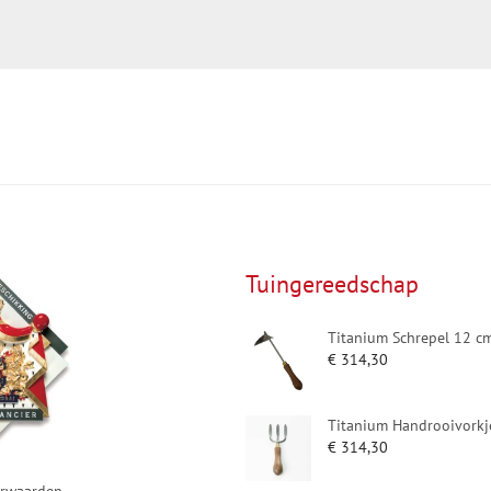
Tuingereedschap
Titanium Schrepel 12 c
€
314,30
Titanium Handrooivorkj
€
314,30