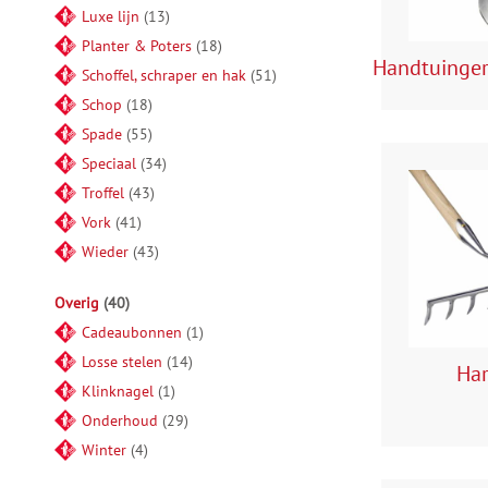
Luxe lijn
13
Planter & Poters
18
Handtuinge
Schoffel, schraper en hak
51
Schop
18
Spade
55
Speciaal
34
Troffel
43
Vork
41
Wieder
43
Overig
40
Cadeaubonnen
1
Losse stelen
14
Ha
Klinknagel
1
Onderhoud
29
Winter
4