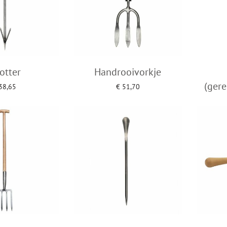
otter
Handrooivorkje
(gere
38,65
€
51,70
an winkelwagen
Toevoegen aan winkelwagen
Toevo