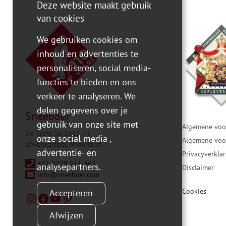
Deze website maakt gebruik
van cookies
We gebruiken cookies om
inhoud en advertenties te
personaliseren, social media-
functies te bieden en ons
verkeer te analyseren. We
delen gegevens over je
Sneeboer
gebruik van onze site met
Algemene voo
De Tocht 3c, 1611 HT
onze social media-,
Algemene voo
Bovenkarspel, Nederland
advertentie- en
Privacyverkla
+31 0228 511 365
analysepartners.
Disclaimer
info@sneeboer.com
Cookies
Accepteren
Afwijzen