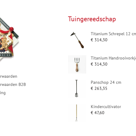
Tuingereedschap
Titanium Schrepel 12 c
€
314,30
Titanium Handrooivorkj
€
314,30
rwaarden
Panschop 24 cm
rwaarden B2B
€
263,35
ring
Kindercultivator
€
47,60