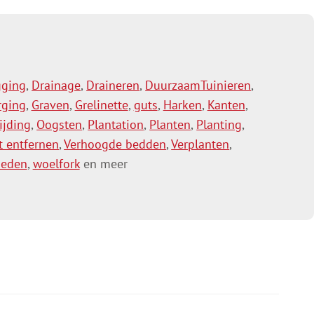
agen
Toevoegen aan winkelwagen
gging
,
Drainage
,
Draineren
,
DuurzaamTuinieren
,
rging
,
Graven
,
Grelinette
,
guts
,
Harken
,
Kanten
,
ijding
,
Oogsten
,
Plantation
,
Planten
,
Planting
,
t entfernen
,
Verhoogde bedden
,
Verplanten
,
eden
,
woelfork
en meer