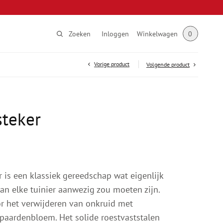
Zoeken
Inloggen
Winkelwagen
0
Vorige product
Volgende product
steker
 is een klassiek gereedschap wat eigenlijk
van elke tuinier aanwezig zou moeten zijn.
or het verwijderen van onkruid met
paardenbloem. Het solide roestvaststalen