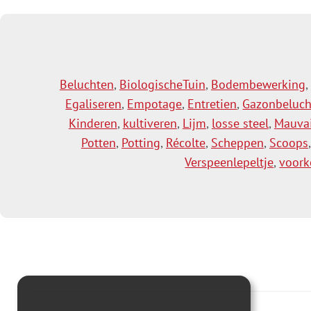
Toevoegen aan winkelwagen
Toe
Beluchten
,
BiologischeTuin
,
Bodembewerking
,
Egaliseren
,
Empotage
,
Entretien
,
Gazonbeluch
Kinderen
,
kultiveren
,
Lijm
,
losse steel
,
Mauvai
Potten
,
Potting
,
Récolte
,
Scheppen
,
Scoops
Verspeenlepeltje
,
voork