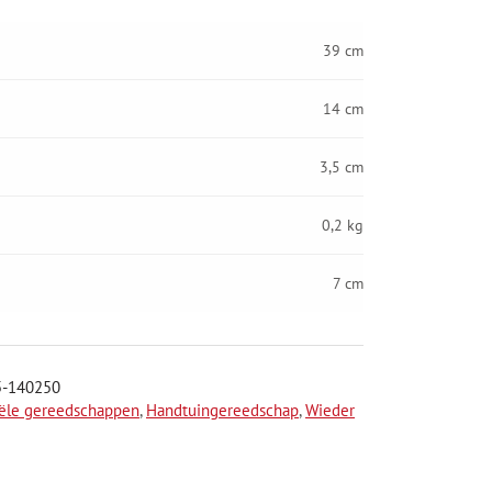
39 cm
14 cm
3,5 cm
0,2 kg
7 cm
5-140250
iële gereedschappen
,
Handtuingereedschap
,
Wieder