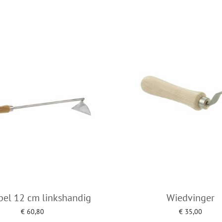
pel 12 cm linkshandig
Wiedvinger
€
60,80
€
35,00