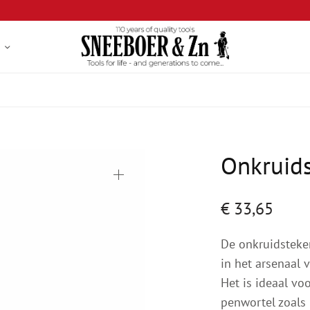
Onkruid
€
33,65
De onkruidsteker
in het arsenaal 
Het is ideaal vo
penwortel zoals 