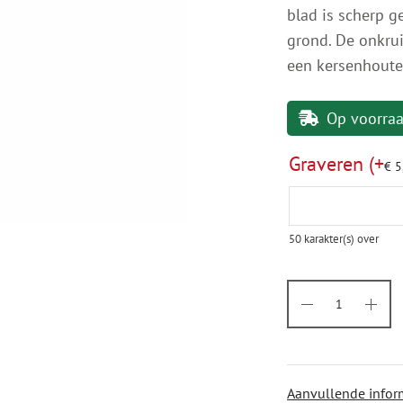
blad is scherp g
grond. De onkrui
een kersenhoute
Op voorra
Graveren
(+
€
5
50
karakter(s) over
Aanvullende infor