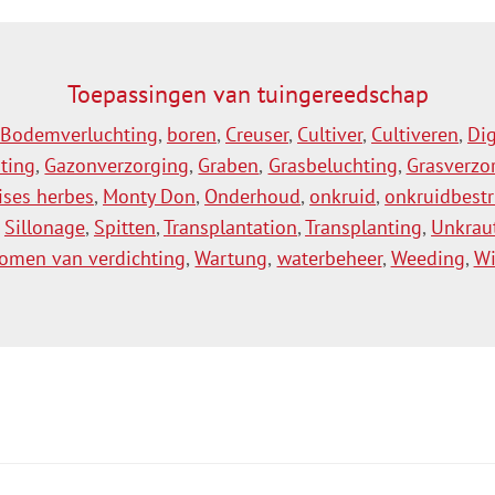
voegen aan winkelwagen
Toevoegen aan winkelw
Toepassingen van tuingereedschap
Bodemverluchting
,
boren
,
Creuser
,
Cultiver
,
Cultiveren
,
Di
ting
,
Gazonverzorging
,
Graben
,
Grasbeluchting
,
Grasverzo
ses herbes
,
Monty Don
,
Onderhoud
,
onkruid
,
onkruidbestr
,
Sillonage
,
Spitten
,
Transplantation
,
Transplanting
,
Unkrau
omen van verdichting
,
Wartung
,
waterbeheer
,
Weeding
,
Wi