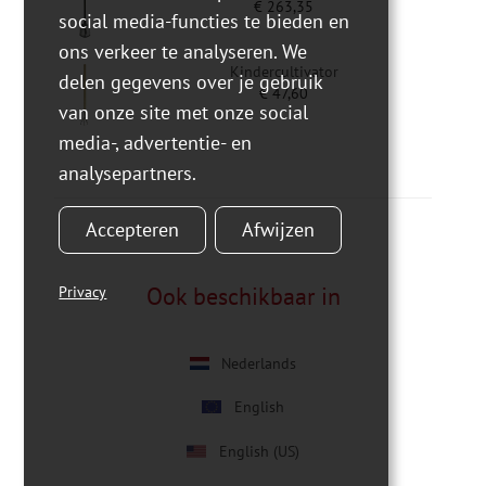
€
263,35
social media-functies te bieden en
ons verkeer te analyseren. We
Kindercultivator
delen gegevens over je gebruik
€
47,60
van onze site met onze social
media-, advertentie- en
analysepartners.
Accepteren
Afwijzen
Ook beschikbaar in
Privacy
Nederlands
English
English (US)