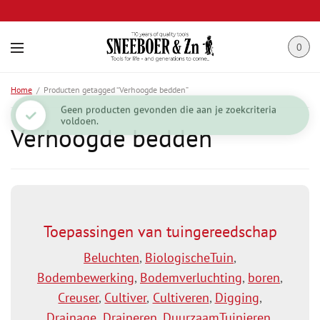
0
Home
/
Producten getagged “Verhoogde bedden”
Geen producten gevonden die aan je zoekcriteria
voldoen.
Verhoogde bedden
Toepassingen van tuingereedschap
Beluchten
,
BiologischeTuin
,
Bodembewerking
,
Bodemverluchting
,
boren
,
Creuser
,
Cultiver
,
Cultiveren
,
Digging
,
Drainage
,
Draineren
,
DuurzaamTuinieren
,