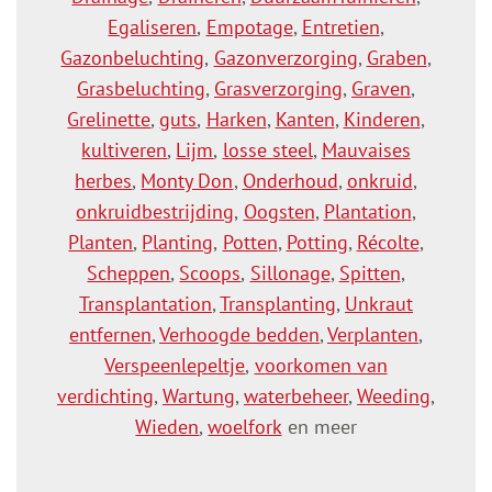
Egaliseren
,
Empotage
,
Entretien
,
Gazonbeluchting
,
Gazonverzorging
,
Graben
,
Grasbeluchting
,
Grasverzorging
,
Graven
,
Grelinette
,
guts
,
Harken
,
Kanten
,
Kinderen
,
kultiveren
,
Lijm
,
losse steel
,
Mauvaises
herbes
,
Monty Don
,
Onderhoud
,
onkruid
,
onkruidbestrijding
,
Oogsten
,
Plantation
,
Planten
,
Planting
,
Potten
,
Potting
,
Récolte
,
Scheppen
,
Scoops
,
Sillonage
,
Spitten
,
Transplantation
,
Transplanting
,
Unkraut
entfernen
,
Verhoogde bedden
,
Verplanten
,
Verspeenlepeltje
,
voorkomen van
verdichting
,
Wartung
,
waterbeheer
,
Weeding
,
Wieden
,
woelfork
en meer