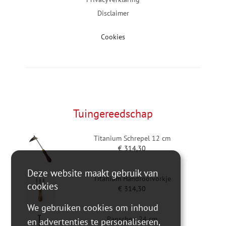
Disclaimer
Cookies
Tuingereedschap
Titanium Schrepel 12 cm
€
314,30
Deze website maakt gebruik van
Titanium Handrooivorkje
cookies
€
314,30
We gebruiken cookies om inhoud
Panschop 24 cm
en advertenties te personaliseren,