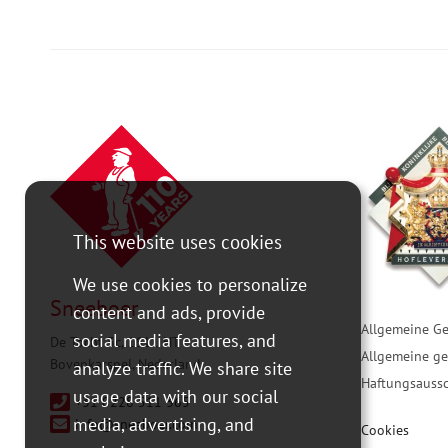
This website uses cookies
We use cookies to personalize
Sneeboer
content and ads, provide
Allgemeine G
social media features, and
De Tocht 3c, 1611 HT
Allgemeine g
Bovenkarspel, Nederland
analyze traffic. We share site
Haftungsaussc
usage data with our social
+31 0228 511 365
media, advertising, and
info@sneeboer.com
Cookies