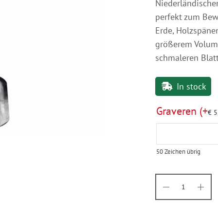
Niederländischen
perfekt zum Bew
Erde, Holzspäne
größerem Volume
schmaleren Blatt
In stock
Graveren
(+
€
5
50
Zeichen übrig