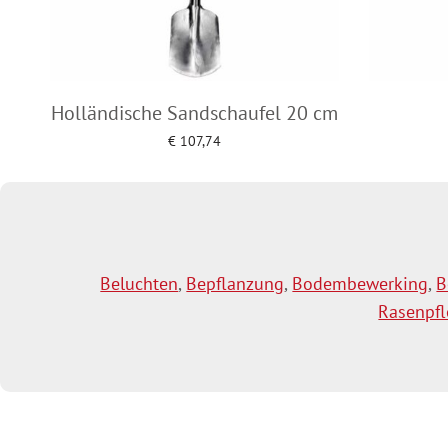
Holländische Sandschaufel 20 cm
€
107,74
Add to cart
Beluchten
,
Bepflanzung
,
Bodembewerking
,
B
Rasenpf