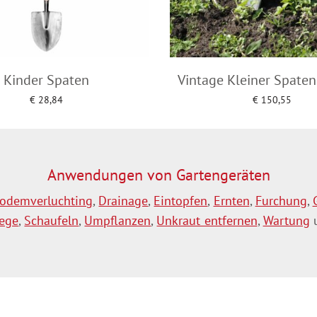
Kinder Spaten
Vintage Kleiner Spaten 
€
28,84
€
150,55
Add to cart
Add to cart
Anwendungen von Gartengeräten
odemverluchting
,
Drainage
,
Eintopfen
,
Ernten
,
Furchung
,
lege
,
Schaufeln
,
Umpflanzen
,
Unkraut entfernen
,
Wartung
u