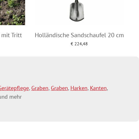
mit Tritt
Holländische Sandschaufel 20 cm
€
224,48
Add to cart
Gerätepflege
,
Graben
,
Graben
,
Harken
,
Kanten
,
nd mehr