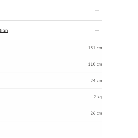
tion
131 cm
110 cm
24 cm
2 kg
26 cm