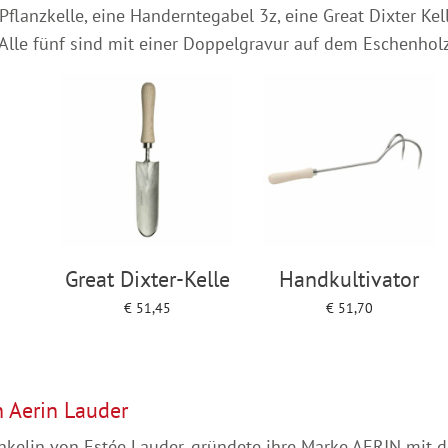
Pflanzkelle, eine Handerntegabel 3z, eine Great Dixter Kel
 Alle fünf sind mit einer Doppelgravur auf dem Eschenholz
Great Dixter-Kelle
Handkultivator
€
51,45
€
51,70
Add to cart
Add to cart
n Aerin Lauder
nkelin von Estée Lauder, gründete ihre Marke AERIN mit de