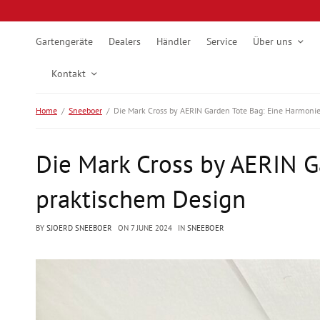
Gartengeräte
Dealers
Händler
Service
Über uns
Kontakt
Home
Sneeboer
Die Mark Cross by AERIN Garden Tote Bag: Eine Harmoni
Die Mark Cross by AERIN G
praktischem Design
BY
SJOERD SNEEBOER
ON
7 JUNE 2024
IN
SNEEBOER