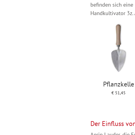
befinden sich eine 
Handkultivator 3z.
Pflanzkelle
€
51,45
Add to cart
Der Einfluss vo
Aerin Lauder, die E