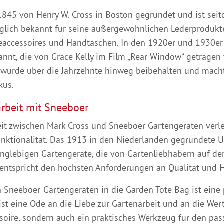
1845 von Henry W. Cross in Boston gegründet und ist s
glich bekannt für seine außergewöhnlichen Lederprodukt
eaccessoires und Handtaschen. In den 1920er und 1930er
nnt, die von Grace Kelly im Film „Rear Window“ getragen 
t wurde über die Jahrzehnte hinweg beibehalten und mach
xus.
beit mit Sneeboer
 zwischen Mark Cross und Sneeboer Gartengeräten verlei
unktionalität. Das 1913 in den Niederlanden gegründete 
anglebigen Gartengeräte, die von Gartenliebhabern auf de
 entspricht den höchsten Anforderungen an Qualität und
n Sneeboer-Gartengeräten in die Garden Tote Bag ist ein
 ist eine Ode an die Liebe zur Gartenarbeit und an die Wer
essoire, sondern auch ein praktisches Werkzeug für den pa