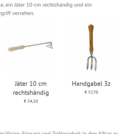
le, ein Jäter 10-cm rechtshändig und ein
griff versehen.
Jäter 10 cm
Handgabel 3z
rechtshändig
€
57,70
Add to cart
€
54,10
Add to cart
r Vision, Eleganz und Zeitlosigkeit in den Alltag zu