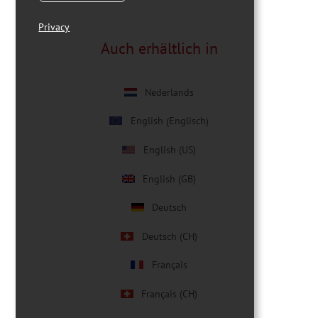
Privacy
Auch erhältlich in
Nederlands
Englisch
English
(
)
English (US)
English (GB)
Deutsch
Deutsch (CH)
Français
Français (CH)