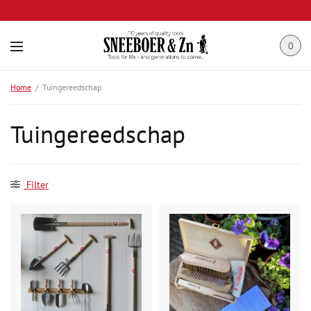
0
Home
/
Tuingereedschap
Tuingereedschap
Filter