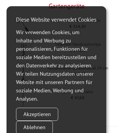
Gartengeräte
Diese Website verwendet Cookies
Titanium Schrepel 12 cm
€
314,30
Wir verwenden Cookies, um
Inhalte und Werbung zu
Titanium Handrooivorkje
personalisieren, Funktionen für
€
314,30
soziale Medien bereitzustellen und
den Datenverkehr zu analysieren.
Holländische Sandschaufel 24 cm
Wir teilen Nutzungsdaten unserer
€
263,33
Website mit unseren Partnern für
soziale Medien, Werbung und
Kinder Kultivator
€
47,60
Analysen.
Akzeptieren
Ablehnen