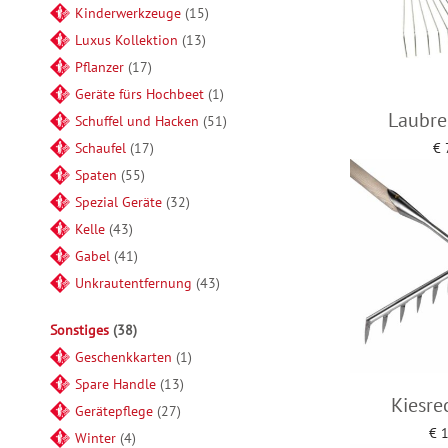
Kinderwerkzeuge
15
Luxus Kollektion
13
Pflanzer
17
Geräte fürs Hochbeet
1
Laubre
Schuffel und Hacken
51
Schaufel
17
€
Add 
Spaten
55
Spezial Geräte
32
Kelle
43
Gabel
41
Unkrautentfernung
43
Sonstiges
38
Geschenkkarten
1
Spare Handle
13
Kiesre
Gerätepflege
27
€
1
Winter
4