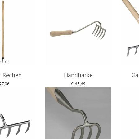
to cart
Add to cart
r Rechen
Handharke
Ga
27,06
€
63,69
to cart
Add to cart