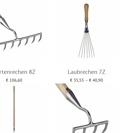
Add to cart
Add to cart
rtenrechen 8Z
Laubrechen 7Z
Price
€
106,60
€
35,55
–
€
40,90
range:
Add to cart
Select options
€ 35,55
through
€ 40,90