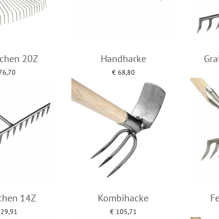
chen 20Z
Handharke
Gra
76,70
€
68,80
to cart
Add to cart
chen 14Z
Kombihacke
F
29,91
€
105,71