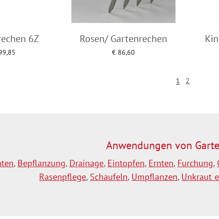
rechen 6Z
Rosen/ Gartenrechen
Kin
99,85
€
86,60
to cart
Add to cart
1
2
Anwendungen von Garte
hten
,
Bepflanzung
,
Drainage
,
Eintopfen
,
Ernten
,
Furchung
,
Rasenpflege
,
Schaufeln
,
Umpflanzen
,
Unkraut e