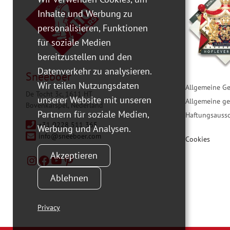
Inhalte und Werbung zu
personalisieren, Funktionen
für soziale Medien
bereitzustellen und den
Datenverkehr zu analysieren.
Sneeboer
Wir teilen Nutzungsdaten
Allgemeine G
De Tocht 3c, 1611 HT
unserer Website mit unseren
Allgemeine g
Bovenkarspel, Nederland
Partnern für soziale Medien,
Haftungsaussc
+31 0228 511 365
Werbung und Analysen.
info@sneeboer.com
Cookies
Akzeptieren
Ablehnen
Privacy