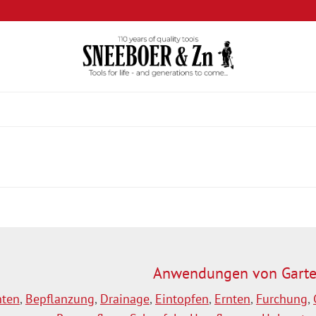
Anwendungen von Garte
hten
,
Bepflanzung
,
Drainage
,
Eintopfen
,
Ernten
,
Furchung
,