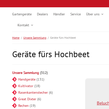
Gartengeräte
Dealers
Händler
Service
Über uns
Kontakt
Home
/
Unsere Sammlung
/
Geräte fürs Hochbeet
Geräte fürs Hochbeet
Unsere Sammlung
312
Handgeräte
131
Kultivator
18
Rasenkantenstecher
6
Great Dixter
6
Beluc
Rechen
19