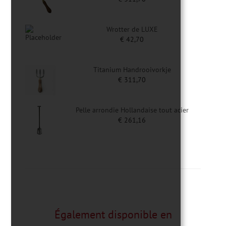
Wrotter de LUXE
€
42,70
Titanium Handrooivorkje
€
311,70
Pelle arrondie Hollandaise tout acier
€
261,16
Également disponible en