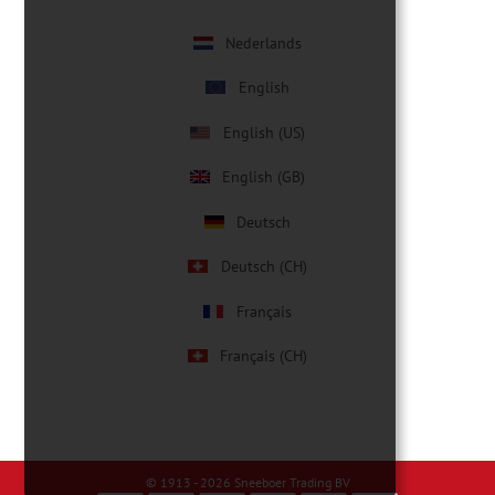
Nederlands
English
English (US)
English (GB)
Deutsch
Deutsch (CH)
Français
Français (CH)
© 1913 - 2026
Sneeboer Trading BV