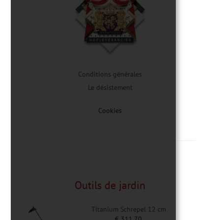
Conditions générales
Le désistement
Cookies
Outils de jardin
Titanium Schrepel 12 cm
€
311,70