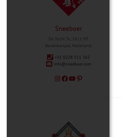
Sneeboer
De Tocht 3c, 1611 HT
Bovenkarspel, Nederland
+31 0228 511 365
info@sneeboer.com