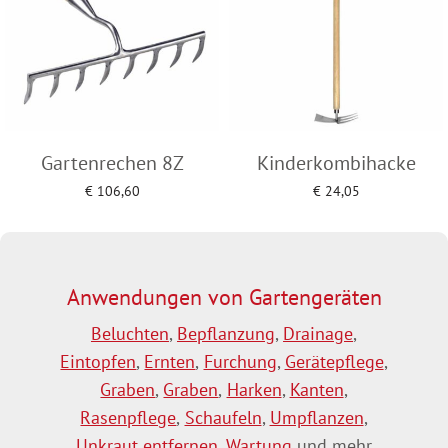
Gartenrechen 8Z
Kinderkombihacke
€
106,60
€
24,05
Add to cart
Add to cart
Anwendungen von Gartengeräten
Beluchten
,
Bepflanzung
,
Drainage
,
Eintopfen
,
Ernten
,
Furchung
,
Gerätepflege
,
Graben
,
Graben
,
Harken
,
Kanten
,
Rasenpflege
,
Schaufeln
,
Umpflanzen
,
Unkraut entfernen
,
Wartung
und mehr