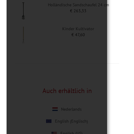
Holländische Sandschaufel 24 cm
€
263,33
Kinder Kultivator
€
47,60
Auch erhältlich in
Nederlands
Englisch
English
(
)
English (US)