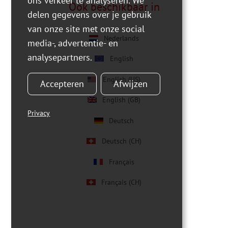
ons verkeer te analyseren. We
Ook beschikbaar in
delen gegevens over je gebruik
van onze site met onze social
Nederlands
media-, advertentie- en
analysepartners.
English
English (US)
Accepteren
Afwijzen
English (GB)
Privacy
Deutsch
Deutsch (CH)
Français
Français (CH)