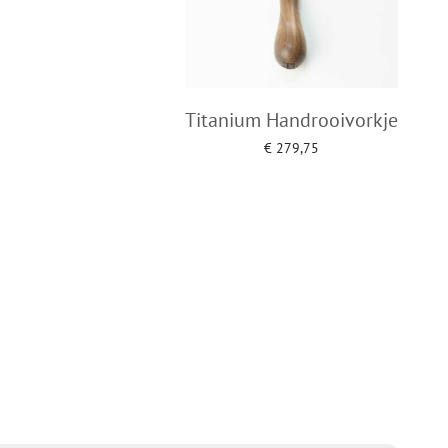
Titanium Handrooivorkje
€
279,75
Add to cart