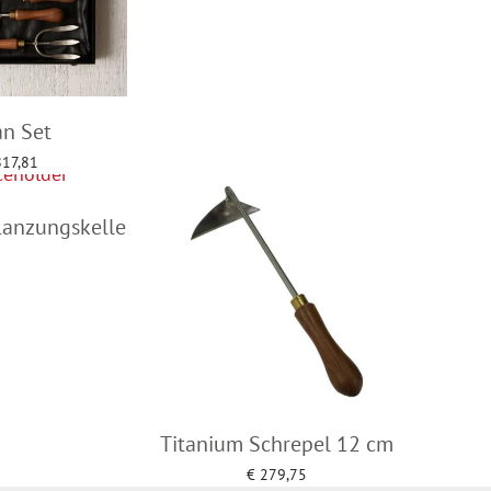
an Set
17,81
to cart
lanzungskelle
d more
Titanium Schrepel 12 cm
€
279,75