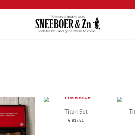
Titan Set
Ti
€
817,81
Add to cart