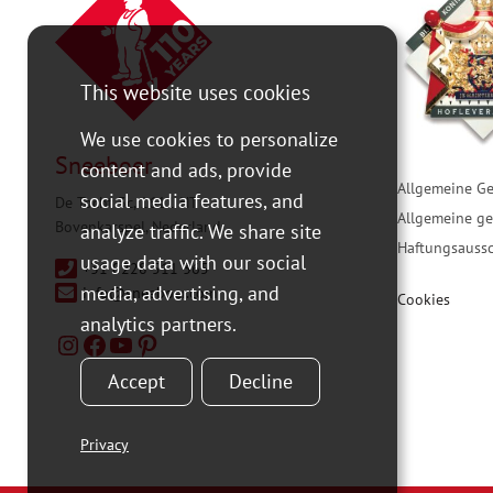
This website uses cookies
We use cookies to personalize
Sneeboer
content and ads, provide
Allgemeine G
social media features, and
De Tocht 3c, 1611 HT
Allgemeine g
Bovenkarspel, Nederland
analyze traffic. We share site
Haftungsaussc
usage data with our social
+31 0228 511 365
media, advertising, and
info@sneeboer.com
Cookies
analytics partners.
Accept
Decline
Privacy