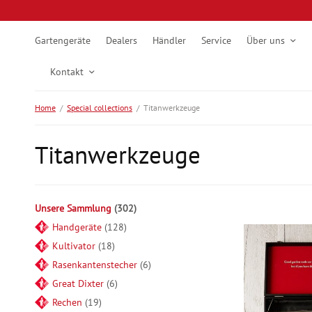
Gartengeräte
Dealers
Händler
Service
Über uns
Kontakt
Home
/
Special collections
/
Titanwerkzeuge
Titanwerkzeuge
Unsere Sammlung
302
Handgeräte
128
Kultivator
18
Rasenkantenstecher
6
Great Dixter
6
Rechen
19