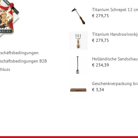
Titanium Schrepel 12 c
€
279,75
Titanium Handrooivorkj
€
279,75
eschäftsbedingungen
Holländische Sandschau
eschäftsbedingungen B2B
€
234,39
hluss
Geschenkverpackung bra
€
3,34