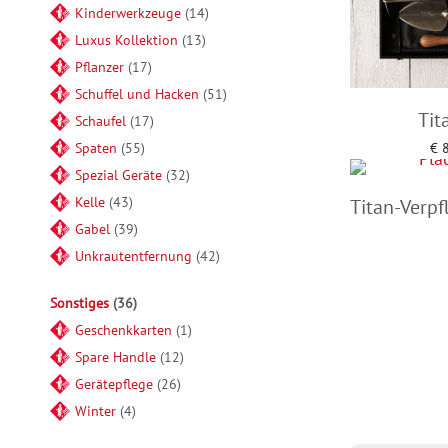
Kinderwerkzeuge
14
Luxus Kollektion
13
Pflanzer
17
Schuffel und Hacken
51
Tit
Schaufel
17
Spaten
55
€
8
Add 
Spezial Geräte
32
Kelle
43
Titan-Verpf
Gabel
39
Unkrautentfernung
42
Rea
Sonstiges
36
Geschenkkarten
1
Spare Handle
12
Gerätepflege
26
Winter
4