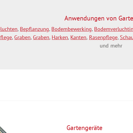
Add to cart
Anwendungen von Garte
luchten
,
Bepflanzung
,
Bodembewerking
,
Bodemverluchti
flege
,
Graben
,
Graben
,
Harken
,
Kanten
,
Rasenpflege
,
Schau
und mehr
Gartengeräte