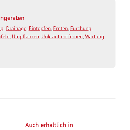
ngeräten
ng
,
Drainage
,
Eintopfen
,
Ernten
,
Furchung
,
feln
,
Umpflanzen
,
Unkraut entfernen
,
Wartung
Auch erhältlich in