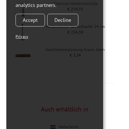
Titanium Handrooivorkje
analytics partners.
€
279,75
Accept
Decline
Holländische Sandschaufel 24 cm
€
234,39
Privacy
Geschenkverpackung braun, klein
€
3,34
Auch erhältlich in
Nederlands