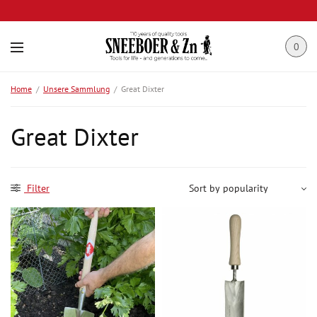
0
Home
/
Unsere Sammlung
/
Great Dixter
Great Dixter
Filter