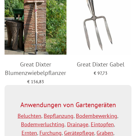
Great Dixter
Great Dixter Gabel
Blumenzwiebelpflanzer
€
97,73
Add to cart
€
156,83
Add to cart
Anwendungen von Gartengeräten
Beluchten
,
Bepflanzung
,
Bodembewerking
,
Bodemverluchting
,
Drainage
,
Eintopfen
,
Ernten
,
Furchung
,
Gerätepflege
,
Graben
,