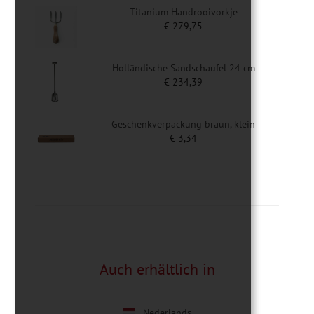
Titanium Handrooivorkje
€
279,75
Holländische Sandschaufel 24 cm
€
234,39
Geschenkverpackung braun, klein
€
3,34
Auch erhältlich in
Nederlands