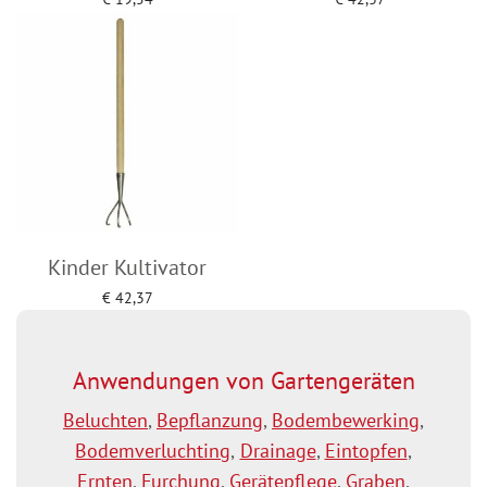
Add to cart
Add to cart
Kinder Kultivator
€
42,37
Add to cart
Anwendungen von Gartengeräten
Beluchten
,
Bepflanzung
,
Bodembewerking
,
Bodemverluchting
,
Drainage
,
Eintopfen
,
Ernten
,
Furchung
,
Gerätepflege
,
Graben
,