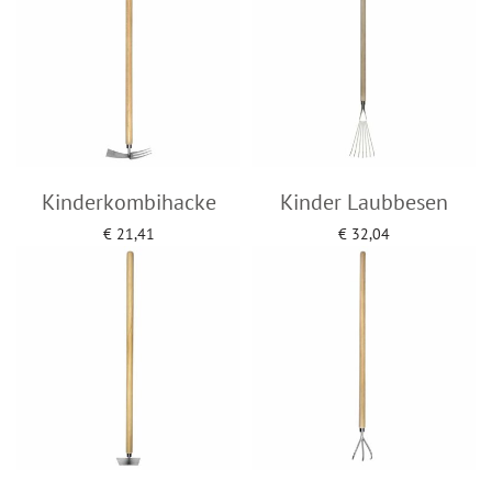
Kinderkombihacke
Kinder Laubbesen
€
21,41
€
32,04
Add to cart
Add to cart