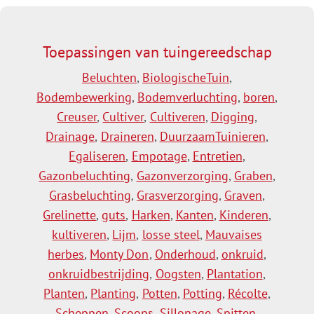
Toepassingen van tuingereedschap
Beluchten
,
BiologischeTuin
,
Bodembewerking
,
Bodemverluchting
,
boren
,
Creuser
,
Cultiver
,
Cultiveren
,
Digging
,
Drainage
,
Draineren
,
DuurzaamTuinieren
,
Egaliseren
,
Empotage
,
Entretien
,
Gazonbeluchting
,
Gazonverzorging
,
Graben
,
Grasbeluchting
,
Grasverzorging
,
Graven
,
Grelinette
,
guts
,
Harken
,
Kanten
,
Kinderen
,
kultiveren
,
Lijm
,
losse steel
,
Mauvaises
herbes
,
Monty Don
,
Onderhoud
,
onkruid
,
onkruidbestrijding
,
Oogsten
,
Plantation
,
Planten
,
Planting
,
Potten
,
Potting
,
Récolte
,
Scheppen
,
Scoops
,
Sillonage
,
Spitten
,