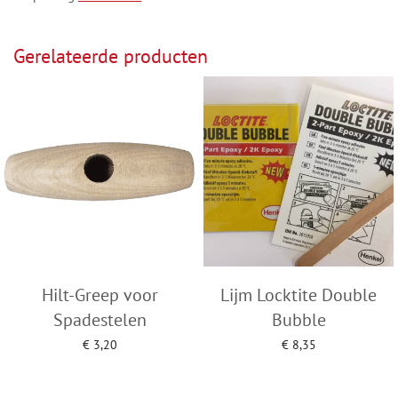
Gerelateerde producten
Hilt-Greep voor
Lijm Locktite Double
Spadestelen
Bubble
€
3,20
€
8,35
Toevoegen aan winkelwagen
Toevoegen aan winkelwagen