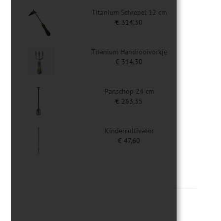
Titanium Schrepel 12 cm
€
314,30
Titanium Handrooivorkje
€
314,30
Panschop 24 cm
€
263,35
Kindercultivator
€
47,60