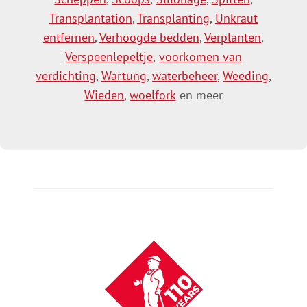
Transplantation
,
Transplanting
,
Unkraut
entfernen
,
Verhoogde bedden
,
Verplanten
,
Verspeenlepeltje
,
voorkomen van
verdichting
,
Wartung
,
waterbeheer
,
Weeding
,
Wieden
,
woelfork
en meer