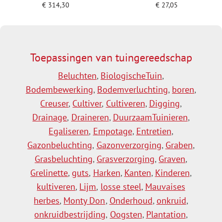
€
314,30
€
27,05
Toevoegen aan winkelwagen
Toevoegen aan winkelwagen
Toepassingen van tuingereedschap
Beluchten
,
BiologischeTuin
,
Bodembewerking
,
Bodemverluchting
,
boren
,
Creuser
,
Cultiver
,
Cultiveren
,
Digging
,
Drainage
,
Draineren
,
DuurzaamTuinieren
,
Egaliseren
,
Empotage
,
Entretien
,
Gazonbeluchting
,
Gazonverzorging
,
Graben
,
Grasbeluchting
,
Grasverzorging
,
Graven
,
Grelinette
,
guts
,
Harken
,
Kanten
,
Kinderen
,
kultiveren
,
Lijm
,
losse steel
,
Mauvaises
herbes
,
Monty Don
,
Onderhoud
,
onkruid
,
onkruidbestrijding
,
Oogsten
,
Plantation
,