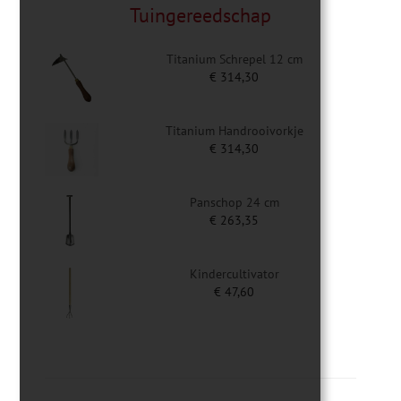
Tuingereedschap
Titanium Schrepel 12 cm
€
314,30
Titanium Handrooivorkje
€
314,30
Panschop 24 cm
€
263,35
Kindercultivator
€
47,60