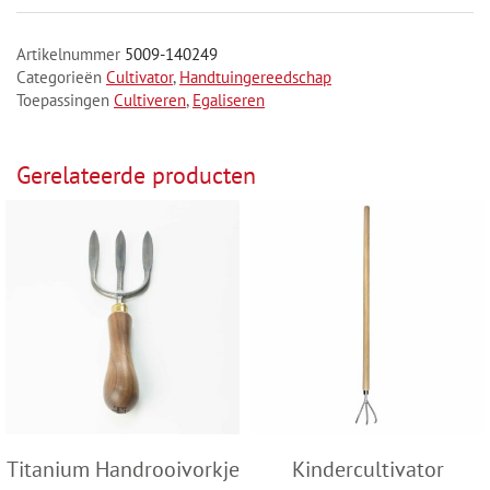
Artikelnummer
5009-140249
Categorieën
Cultivator
,
Handtuingereedschap
Toepassingen
Cultiveren
,
Egaliseren
Gerelateerde producten
Titanium Handrooivorkje
Kindercultivator