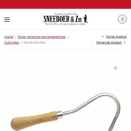
0
Vorige product
Home
/
Onze collecties tuingereedschap
/
Cultivator
/
Handcultivator
Volgende product