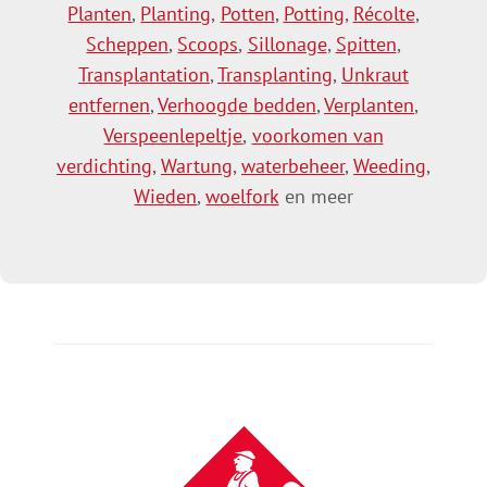
Planten
,
Planting
,
Potten
,
Potting
,
Récolte
,
Scheppen
,
Scoops
,
Sillonage
,
Spitten
,
Transplantation
,
Transplanting
,
Unkraut
entfernen
,
Verhoogde bedden
,
Verplanten
,
Verspeenlepeltje
,
voorkomen van
verdichting
,
Wartung
,
waterbeheer
,
Weeding
,
Wieden
,
woelfork
en meer