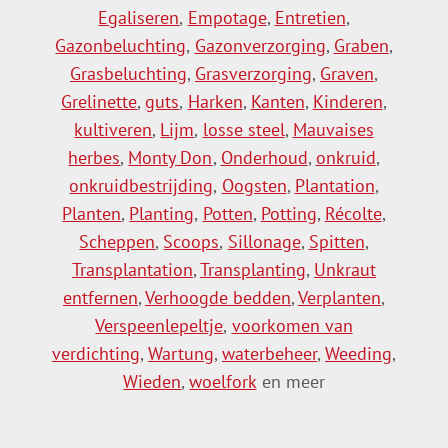
Egaliseren
,
Empotage
,
Entretien
,
Gazonbeluchting
,
Gazonverzorging
,
Graben
,
Grasbeluchting
,
Grasverzorging
,
Graven
,
Grelinette
,
guts
,
Harken
,
Kanten
,
Kinderen
,
kultiveren
,
Lijm
,
losse steel
,
Mauvaises
herbes
,
Monty Don
,
Onderhoud
,
onkruid
,
onkruidbestrijding
,
Oogsten
,
Plantation
,
Planten
,
Planting
,
Potten
,
Potting
,
Récolte
,
Scheppen
,
Scoops
,
Sillonage
,
Spitten
,
Transplantation
,
Transplanting
,
Unkraut
entfernen
,
Verhoogde bedden
,
Verplanten
,
Verspeenlepeltje
,
voorkomen van
verdichting
,
Wartung
,
waterbeheer
,
Weeding
,
Wieden
,
woelfork
en meer