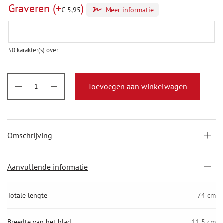
Graveren
(+
)
€
5,95
Meer informatie
50
karakter(s) over
Toevoegen aan winkelwagen
Omschrijving
Aanvullende informatie
Totale lengte
74 cm
Breedte van het blad
11,5 cm