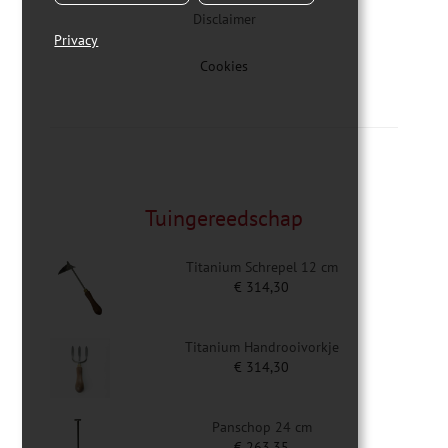
Disclaimer
Privacy
Cookies
Tuingereedschap
Titanium Schrepel 12 cm
€
314,30
Titanium Handrooivorkje
€
314,30
Panschop 24 cm
€
263,35