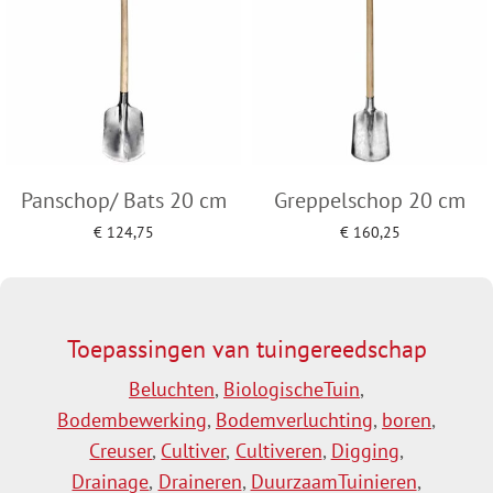
Panschop/ Bats 20 cm
Greppelschop 20 cm
€
124,75
€
160,25
Toevoegen aan winkelwagen
Toevoegen aan winkelwagen
Toepassingen van tuingereedschap
Beluchten
,
BiologischeTuin
,
Bodembewerking
,
Bodemverluchting
,
boren
,
Creuser
,
Cultiver
,
Cultiveren
,
Digging
,
Drainage
,
Draineren
,
DuurzaamTuinieren
,