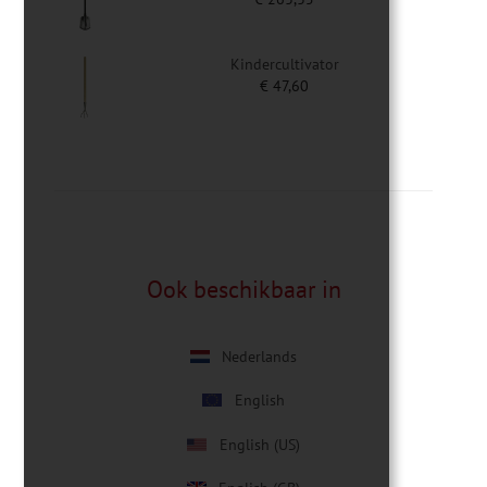
Kindercultivator
€
47,60
Ook beschikbaar in
Nederlands
English
English (US)