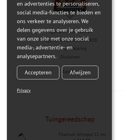
en advertenties te personaliseren,
social media-functies te bieden en
ons verkeer te analyseren. We
delen gegevens over je gebruik
Algemene voorwaarden
van onze site met onze social
Algemene voorwaarden B2B
media-, advertentie- en
Privacyverklaring
analysepartners.
Disclaimer
Accepteren
Afwijzen
Cookies
Privacy
Tuingereedschap
Titanium Schrepel 12 cm