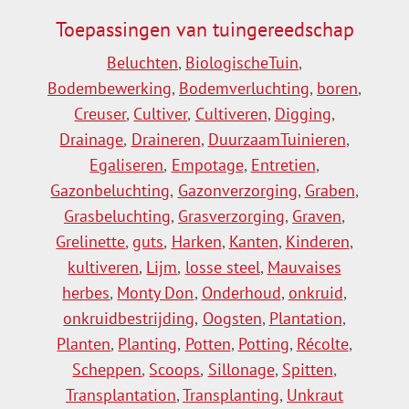
Toepassingen van tuingereedschap
Beluchten
,
BiologischeTuin
,
Bodembewerking
,
Bodemverluchting
,
boren
,
Creuser
,
Cultiver
,
Cultiveren
,
Digging
,
Drainage
,
Draineren
,
DuurzaamTuinieren
,
Egaliseren
,
Empotage
,
Entretien
,
Gazonbeluchting
,
Gazonverzorging
,
Graben
,
Grasbeluchting
,
Grasverzorging
,
Graven
,
Grelinette
,
guts
,
Harken
,
Kanten
,
Kinderen
,
kultiveren
,
Lijm
,
losse steel
,
Mauvaises
herbes
,
Monty Don
,
Onderhoud
,
onkruid
,
onkruidbestrijding
,
Oogsten
,
Plantation
,
Planten
,
Planting
,
Potten
,
Potting
,
Récolte
,
Scheppen
,
Scoops
,
Sillonage
,
Spitten
,
Transplantation
,
Transplanting
,
Unkraut