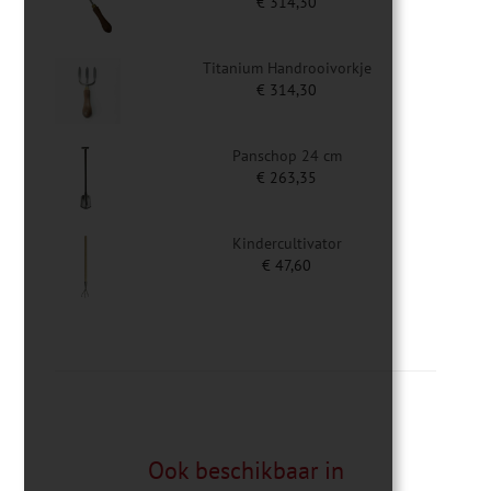
€
314,30
Titanium Handrooivorkje
€
314,30
Panschop 24 cm
€
263,35
Kindercultivator
€
47,60
Ook beschikbaar in