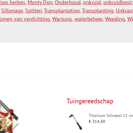
ses herbes
,
Monty Don
,
Onderhoud
,
onkruid
,
onkruidbestr
,
Sillonage
,
Spitten
,
Transplantation
,
Transplanting
,
Unkrau
omen van verdichting
,
Wartung
,
waterbeheer
,
Weeding
,
Wi
Tuingereedschap
Titanium Schrepel 12 c
€
314,30