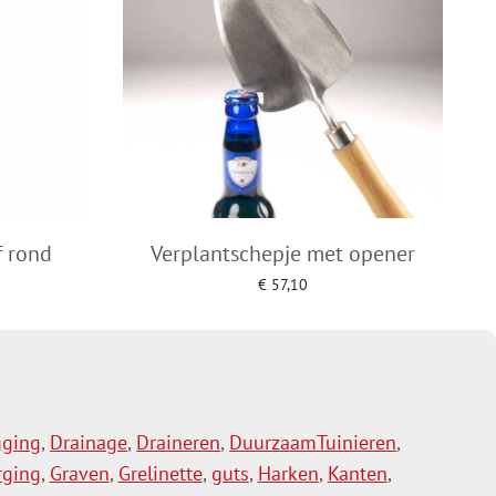
f rond
Verplantschepje met opener
€
57,10
agen
Toevoegen aan winkelwagen
gging
,
Drainage
,
Draineren
,
DuurzaamTuinieren
,
rging
,
Graven
,
Grelinette
,
guts
,
Harken
,
Kanten
,