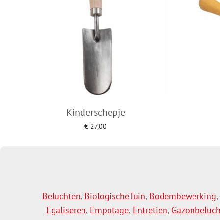
Kinderschepje
€
27,00
Toevoegen aan winkelwagen
Toe
Beluchten
,
BiologischeTuin
,
Bodembewerking
,
Egaliseren
,
Empotage
,
Entretien
,
Gazonbeluch