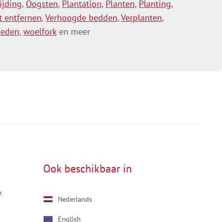
ijding
,
Oogsten
,
Plantation
,
Planten
,
Planting
,
t entfernen
,
Verhoogde bedden
,
Verplanten
,
eden
,
woelfork
en meer
Ook beschikbaar in
m
Nederlands
English