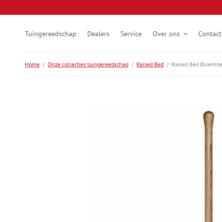
Tuingereedschap
Dealers
Service
Over ons
Contact
Home
/
Onze collecties tuingereedschap
/
Raised Bed
/
Raised Bed Bloembe