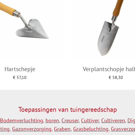
Hartschepje
Verplantschopje hal
€
57,10
€
58,30
voegen aan winkelwagen
Toevoegen aan winkelw
Toepassingen van tuingereedschap
Bodemverluchting
,
boren
,
Creuser
,
Cultiver
,
Cultiveren
,
Di
ting
,
Gazonverzorging
,
Graben
,
Grasbeluchting
,
Grasverzo