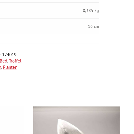
0,385 kg
16 cm
9-124019
 Bed
,
Troffel
n
,
Planten