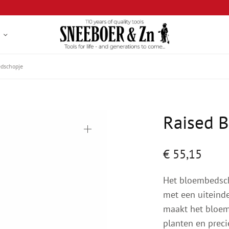
dschopje
Raised 
€
55,15
Het bloembedsch
met een uiteind
maakt het bloem
planten en preci