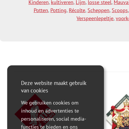
Kinderen
,
kultiveren
,
Lijm
,
losse steel
,
Mauvai
Potten
,
Potting
,
Récolte
,
Scheppen
,
Scoops
Verspeenlepeltje
,
voork
Deze website maakt gebruik
van cookies
We gebruiken cookies om
inhoud en advertenties te
personaliseren, social media-
functies te bieden en ons