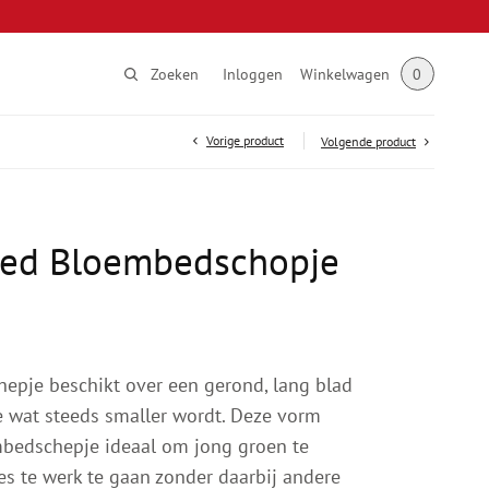
Zoeken
Inloggen
Winkelwagen
0
Vorige product
Volgende product
Bed Bloembedschopje
epje beschikt over een gerond, lang blad
e wat steeds smaller wordt. Deze vorm
bedschepje ideaal om jong groen te
es te werk te gaan zonder daarbij andere