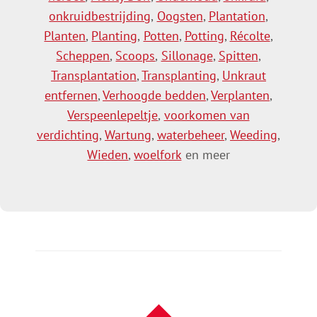
onkruidbestrijding
,
Oogsten
,
Plantation
,
Planten
,
Planting
,
Potten
,
Potting
,
Récolte
,
Scheppen
,
Scoops
,
Sillonage
,
Spitten
,
Transplantation
,
Transplanting
,
Unkraut
entfernen
,
Verhoogde bedden
,
Verplanten
,
Verspeenlepeltje
,
voorkomen van
verdichting
,
Wartung
,
waterbeheer
,
Weeding
,
Wieden
,
woelfork
en meer