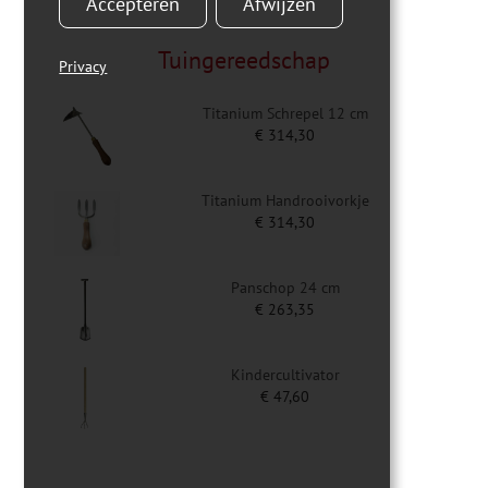
Accepteren
Afwijzen
Tuingereedschap
Privacy
Titanium Schrepel 12 cm
€
314,30
Titanium Handrooivorkje
€
314,30
Panschop 24 cm
€
263,35
Kindercultivator
€
47,60