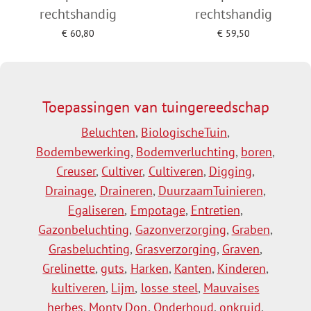
rechtshandig
rechtshandig
€
60,80
€
59,50
Toevoegen aan winkelwagen
Toevoegen aan winkelwagen
Toepassingen van tuingereedschap
Beluchten
,
BiologischeTuin
,
Bodembewerking
,
Bodemverluchting
,
boren
,
Creuser
,
Cultiver
,
Cultiveren
,
Digging
,
Drainage
,
Draineren
,
DuurzaamTuinieren
,
Egaliseren
,
Empotage
,
Entretien
,
Gazonbeluchting
,
Gazonverzorging
,
Graben
,
Grasbeluchting
,
Grasverzorging
,
Graven
,
Grelinette
,
guts
,
Harken
,
Kanten
,
Kinderen
,
kultiveren
,
Lijm
,
losse steel
,
Mauvaises
herbes
,
Monty Don
,
Onderhoud
,
onkruid
,