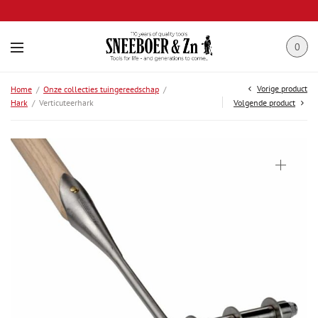
0
Vorige product
Home
/
Onze collecties tuingereedschap
/
Hark
/
Verticuteerhark
Volgende product