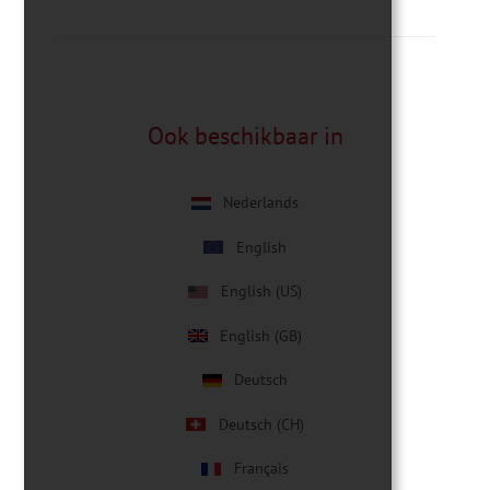
Ook beschikbaar in
Nederlands
English
English (US)
English (GB)
Deutsch
Deutsch (CH)
Français