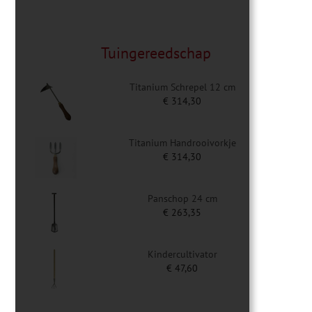
Tuingereedschap
Titanium Schrepel 12 cm
€
314,30
Titanium Handrooivorkje
€
314,30
Panschop 24 cm
€
263,35
Kindercultivator
€
47,60