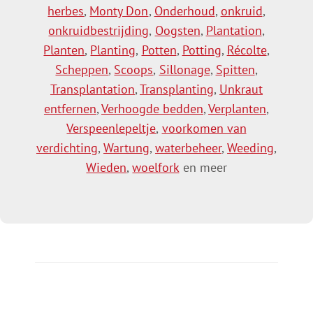
herbes
,
Monty Don
,
Onderhoud
,
onkruid
,
onkruidbestrijding
,
Oogsten
,
Plantation
,
Planten
,
Planting
,
Potten
,
Potting
,
Récolte
,
Scheppen
,
Scoops
,
Sillonage
,
Spitten
,
Transplantation
,
Transplanting
,
Unkraut
entfernen
,
Verhoogde bedden
,
Verplanten
,
Verspeenlepeltje
,
voorkomen van
verdichting
,
Wartung
,
waterbeheer
,
Weeding
,
Wieden
,
woelfork
en meer