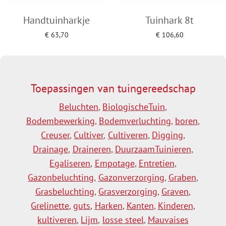
Handtuinharkje
Tuinhark 8t
€
63,70
€
106,60
Toevoegen aan winkelwagen
Toevoegen aan winkelwagen
Toepassingen van tuingereedschap
Beluchten
,
BiologischeTuin
,
Bodembewerking
,
Bodemverluchting
,
boren
,
Creuser
,
Cultiver
,
Cultiveren
,
Digging
,
Drainage
,
Draineren
,
DuurzaamTuinieren
,
Egaliseren
,
Empotage
,
Entretien
,
Gazonbeluchting
,
Gazonverzorging
,
Graben
,
Grasbeluchting
,
Grasverzorging
,
Graven
,
Grelinette
,
guts
,
Harken
,
Kanten
,
Kinderen
,
kultiveren
,
Lijm
,
losse steel
,
Mauvaises