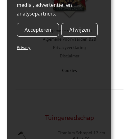
media-, advertentie- en
analysepartners.
Accepteren
Afwijzen
Algemene voorwaarden
Algemene voorwaarden B2B
Privacy
Privacyverklaring
Disclaimer
Cookies
Tuingereedschap
Titanium Schrepel 12 cm