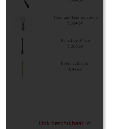
€
314,30
Titanium Handrooivorkje
€
314,30
Panschop 24 cm
€
263,35
Kindercultivator
€
47,60
Ook beschikbaar in