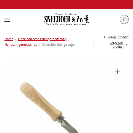
0
Vorige product
Home
/
Onze collecties tuingereedschap
/
Volgende
Handtuingereedschap
/
Onkruidsteker gebogen
product